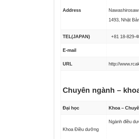
Address
Nawashirosawa-
1493, Nhật Bả
TEL(JAPAN)
+81 18-829-4
E-mail
URL
http://www.rcak
Chuyên ngành – kho
Đại học
Khoa – Chuyê
Ngành điều d
Khoa Điều dưỡng