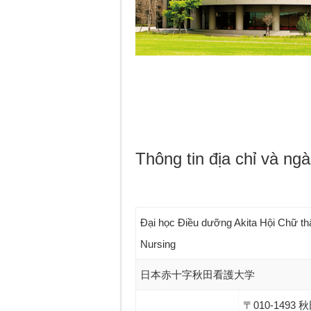
Thông tin địa chỉ và ng
Đại học Điều dưỡng Akita Hội Chữ th
Nursing
日本赤十字秋田看護大学
〒010-149