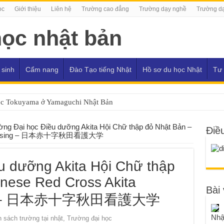
ọc
Giới thiệu
Liên hệ
Trường cao đẳng
Trường dạy nghề
Trường dạ
 sinh
Cẩm nang
Đào Tạo tiếng Nhật
Hồ sơ du học Nhật
Tư 
ọc Tokuyama ở Yamaguchi Nhật Bản
ờng Đại học Điều dưỡng Akita Hội Chữ thập đỏ Nhật Bản –
Điề
 of Nursing – 日本赤十字秋田看護大学
u dưỡng Akita Hội Chữ thập
nese Red Cross Akita
Bài 
sing – 日本赤十字秋田看護大学
Nhậ
 sách trường tại nhật
,
Trường đại học