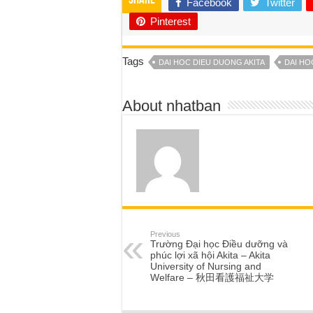
Share
Facebook
Twitter
Pinterest
Tags
DAI HOC DIEU DUONG AKITA
DAI HOC
About nhatban
Previous
Trường Đại học Điều dưỡng và
phúc lợi xã hội Akita – Akita
University of Nursing and
Welfare – 秋田看護福祉大学