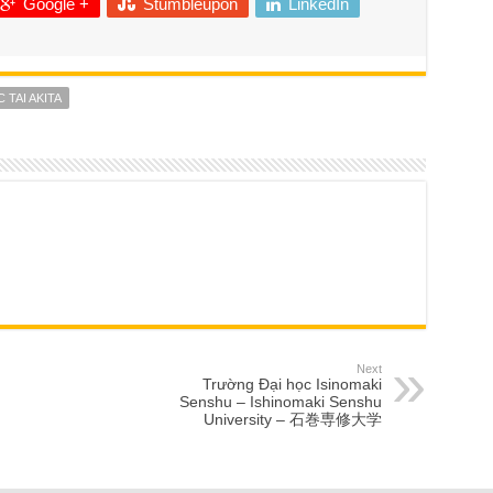
Google +
Stumbleupon
LinkedIn
 TAI AKITA
Next
Trường Đại học Isinomaki
Senshu – Ishinomaki Senshu
University – 石巻専修大学