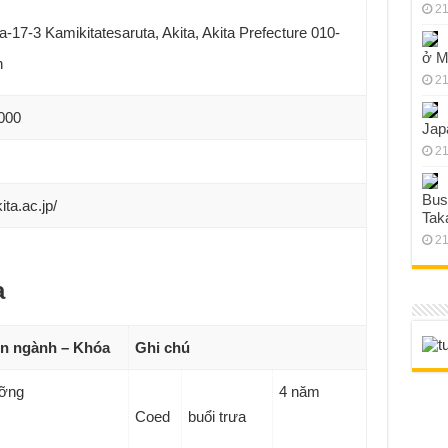
21
17-3 Kamikitatesaruta, Akita, Akita Prefecture 010-
ở M
n
21
000
Jap
21
Bus
ita.ac.jp/
Tak
21
a
n ngành – Khóa
Ghi chú
ưỡng
4 năm
Coed
buổi trưa