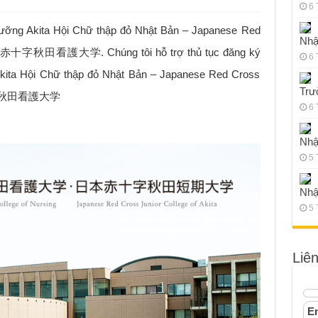
6 
dưỡng Akita Hội Chữ thập đỏ Nhật Bản – Japanese Red
Nhậ
– 日本赤十字秋田看護大学. Chúng tôi hỗ trợ thủ tục đăng ký
6 
Akita Hội Chữ thập đỏ Nhật Bản – Japanese Red Cross
Trư
本赤十字秋田看護大学
6 
Nhậ
5 
Nhậ
5 
Liê
Em