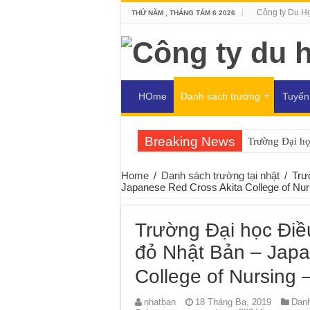
Công ty Du H
THỨ NĂM , THÁNG TÁM 6 2026
HOme
Danh sách trường
Tuyển
Breaking News
Trường Đại h
Home
/
Danh sách trường tại nhật
/
Trư
Japanese Red Cross Akita College
Trường Đại học Điề
đỏ Nhật Bản – Japa
College of Nur
nhatban
18 Tháng Ba, 2019
Danh