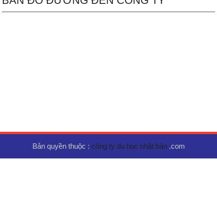
BẢN ĐỒ ĐƯỜNG ĐẾN CÔNG TY
Bản quyền thuộc :
công ty du học nhật bản
.com