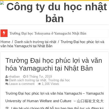
Trường Đại học Tokuyama ở Yamaguchi Nhật Bản
Trường Đại học Đông Á tại Yamaguchi Nhật Bản
Home
/
Danh sách trường tại nhật
/
Trường Đại học phúc lợi và
văn hóa Yamaguchi tại Nhật Bản
Trường Đại học phúc lợi và văn
hóa Yamaguchi tại Nhật Bản
nhatban
8 Tháng Tư, 2019
Danh sách trường tại nhật
,
Trường đại học
Leave a comment
1,166 Views
Trường Đại học phúc lợi và văn hóa Yamaguchi – Yamaguchi
University of Human Welfare and Culture – 山口福祉文化大
学. Liên hệ với chúng tôi để hỗ trợ bạn làm thủ tục và đăng ký