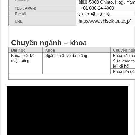
浦田
-5000 Chinto, Hagi, Ya
+81 838-24-4000
TEL(JAPAN)
E-mail
gakumu@hagi.ac.jp
http://www.shiseikan.ac.jp/
URL
Chuyên ngành – khoa
Đại học
Khoa
Chuyên ngà
Khoa thiết kế
Ngành thiết kế đời sống
Khóa văn hó
cuộc sống
Sức khỏe th
lợi xã hội
Khóa đời số