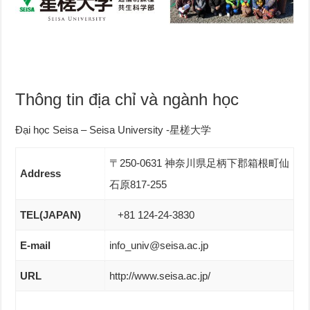
Thông tin địa chỉ và ngành học
Đại học Seisa – Seisa University -星槎大学
〒250-0631 神奈川県足柄下郡箱根町仙
Address
石原817-255
TEL(JAPAN)
+81 124-24-3830
E-mail
info_univ@seisa.ac.jp
URL
http://www.seisa.ac.jp/