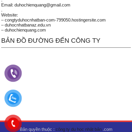
Email: duhochienquang@gmail.com
.
Website:
– congtyduhocnhatban-com-799050.hostingersite.com
– duhocnhatbanaz.edu.vn
– duhochienquang.com
BẢN ĐỒ ĐƯỜNG ĐẾN CÔNG TY
Bản quyền thuộc :
công ty du học nhật bản
.com