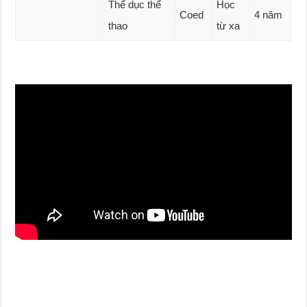
Thể dục thể
Học
Coed
4 năm
thao
từ xa