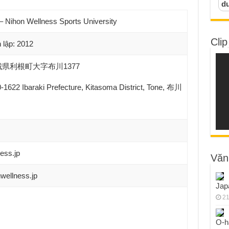
d
– Nihon Wellness Sports University
Clip
p: 2012
 茨城県利根町大字布川1377
1622 Ibaraki Prefecture, Kitasoma District, Tone, 布川
ess.jp
Văn
wellness.jp
Jap
21
O-h