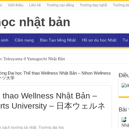
ọc
Giới thiệu
Liên hệ
Trường cao đẳng
Trường dạy nghề
Trường dạ
 sinh
Cẩm nang
Đào Tạo tiếng Nhật
Hồ sơ du học Nhật
Tư 
ọc Tokuyama ở Yamaguchi Nhật Bản
ờng Đại học Thể thao Wellness Nhật Bản – Nihon Wellness
Điề
スポーツ大学
 thao Wellness Nhật Bản –
ports University – 日本ウェルネ
Bài 
Nhậ
 sách trường tại nhật
,
Trường đại học