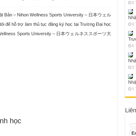
6 
hật Bản – Nihon Wellness Sports University – 日本ウェル
Nhậ
 hỗ trợ làm thủ tục đăng ký học tại Trường Đại học
6 
hon Wellness Sports University – 日本ウェルネススポーツ大
Trư
6 
Nhậ
5 
Nhậ
5 
Liê
ành học
Em