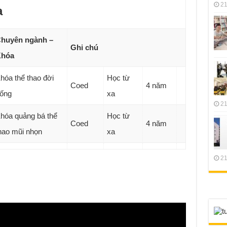
21
a
huyên ngành –
Ghi chú
hóa
hóa thể thao đời
Học từ
Coed
4 năm
ống
xa
21
hóa quảng bá thể
Học từ
Coed
4 năm
hao mũi nhọn
xa
21