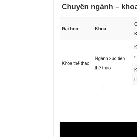
Chuyên ngành – kho
C
Đại học
Khoa
K
K
s
Ngành xúc tiến
Khoa thể thao
thể thao
K
t