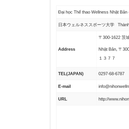
Đại học Thể thao Wellness Nhật Bản 
日本ウェルネススポーツ大学 Thành lậ
〒300-1622
Address
Nhật Bản, 〒300-
１３７７
TEL(JAPAN)
0297-68-6787
E-mail
info@nihonwelln
URL
http://www.nihon