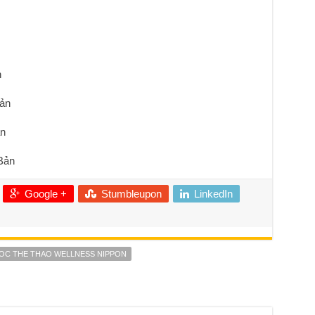
n
Bản
ản
Bản
Google +
Stumbleupon
LinkedIn
HOC THE THAO WELLNESS NIPPON