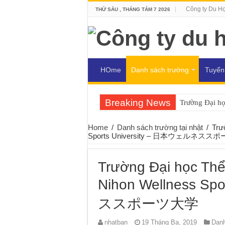
Công ty Du H
THỨ SÁU , THÁNG TÁM 7 2026
HOme
Danh sách trường
Tuyển
Breaking News
Trường Đại h
Home
/
Danh sách trường tại nhật
/
Trư
Sports University – 日本ウェルネス
Trường Đại học Thể
Nihon Wellness S
ススポーツ大学
nhatban
19 Tháng Ba, 2019
Danh