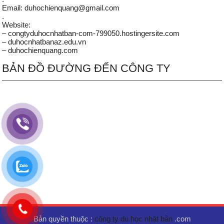
Email: duhochienquang@gmail.com
.
Website:
– congtyduhocnhatban-com-799050.hostingersite.com
– duhocnhatbanaz.edu.vn
– duhochienquang.com
BẢN ĐỒ ĐƯỜNG ĐẾN CÔNG TY
Bản quyền thuộc :
công ty du học nhật bản
.com