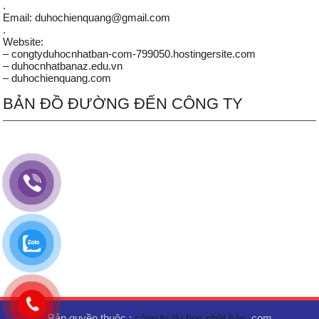
.
Email: duhochienquang@gmail.com
.
Website:
– congtyduhocnhatban-com-799050.hostingersite.com
– duhocnhatbanaz.edu.vn
– duhochienquang.com
BẢN ĐỒ ĐƯỜNG ĐẾN CÔNG TY
Bản quyền thuộc :
công ty du học nhật bản
.com