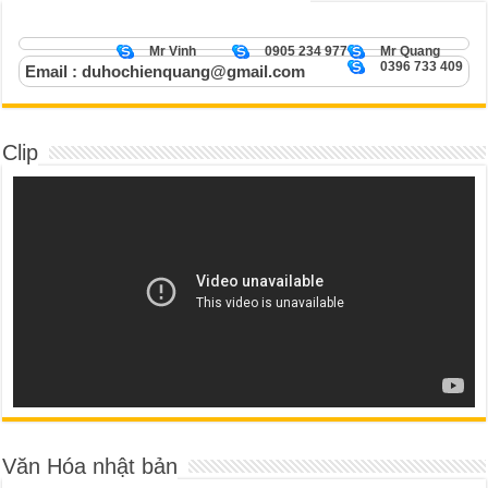
Mr Vinh
0905 234 977
Mr Quang
0396 733 409
Email : duhochienquang@gmail.com
Clip
Văn Hóa nhật bản