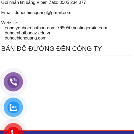
Gọi nhắn tin bằng Viber, Zalo: 0905 234 977
.
Email: duhochienquang@gmail.com
.
Website:
– congtyduhocnhatban-com-799050.hostingersite.com
– duhocnhatbanaz.edu.vn
– duhochienquang.com
BẢN ĐỒ ĐƯỜNG ĐẾN CÔNG TY