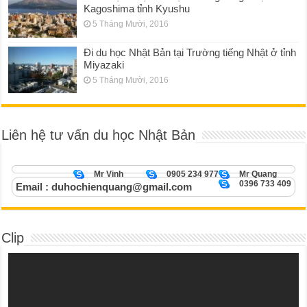
Kagoshima tỉnh Kyushu
5 Tháng Mười, 2016
Đi du học Nhật Bản tại Trường tiếng Nhật ở tỉnh
Miyazaki
5 Tháng Mười, 2016
Liên hệ tư vấn du học Nhật Bản
Mr Vinh
0905 234 977
Mr Quang
0396 733 409
Email : duhochienquang@gmail.com
Clip