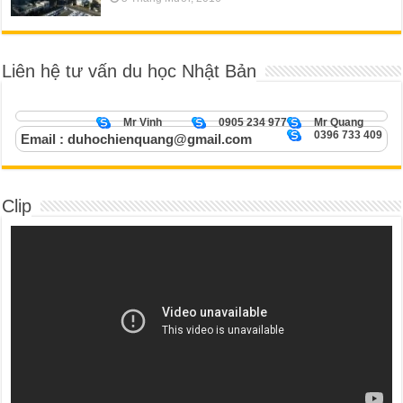
Liên hệ tư vấn du học Nhật Bản
Mr Vinh
0905 234 977
Mr Quang
0396 733 409
Email : duhochienquang@gmail.com
Clip