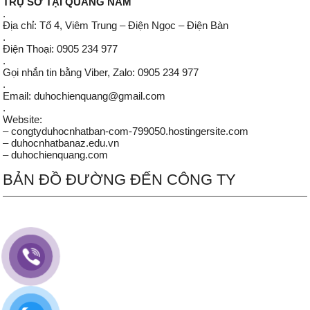
TRỤ SỞ TẠI QUẢNG NAM
.
Địa chỉ: Tổ 4, Viêm Trung – Điện Ngọc – Điện Bàn
.
Điện Thoại: 0905 234 977
.
Gọi nhắn tin bằng Viber, Zalo: 0905 234 977
.
Email: duhochienquang@gmail.com
.
Website:
– congtyduhocnhatban-com-799050.hostingersite.com
– duhocnhatbanaz.edu.vn
– duhochienquang.com
BẢN ĐỒ ĐƯỜNG ĐẾN CÔNG TY