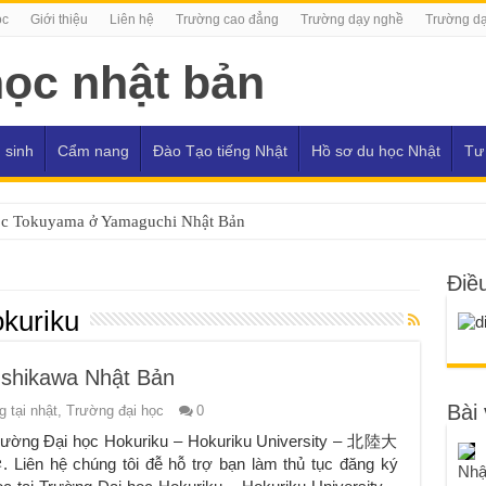
ọc
Giới thiệu
Liên hệ
Trường cao đẳng
Trường dạy nghề
Trường dạ
 sinh
Cẩm nang
Đào Tạo tiếng Nhật
Hồ sơ du học Nhật
Tư
ọc Tokuyama ở Yamaguchi Nhật Bản
Điề
okuriku
Ishikawa Nhật Bản
Bài 
 tại nhật
,
Trường đại học
0
rường Đại học Hokuriku – Hokuriku University – 北陸大
. Liên hệ chúng tôi đễ hỗ trợ bạn làm thủ tục đăng ký
Nhậ