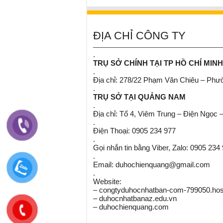
ĐỊA CHỈ CÔNG TY
.
TRỤ SỞ CHÍNH TẠI TP HỒ CHÍ MINH
.
Địa chỉ: 278/22 Phạm Văn Chiêu – Ph
.
TRỤ SỞ TẠI QUẢNG NAM
.
Địa chỉ: Tổ 4, Viêm Trung – Điện Ngọc 
.
Điện Thoại: 0905 234 977
.
Gọi nhắn tin bằng Viber, Zalo: 0905 234
.
Email: duhochienquang@gmail.com
.
Website:
– congtyduhocnhatban-com-799050.host
– duhocnhatbanaz.edu.vn
– duhochienquang.com