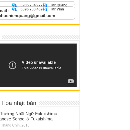
0905 234 977
Mr Quang
0396 733 409
Mr Vinh
ail :
uhochienquang@gmail.com
 Hóa nhật bản
Trường Nhật Ngữ Fukuishima
anese School ở Fukuishima
 Tháng Chín, 2016