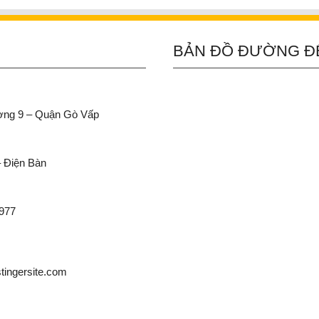
BẢN ĐỒ ĐƯỜNG Đ
ường 9 – Quận Gò Vấp
– Điện Bàn
 977
ingersite.com