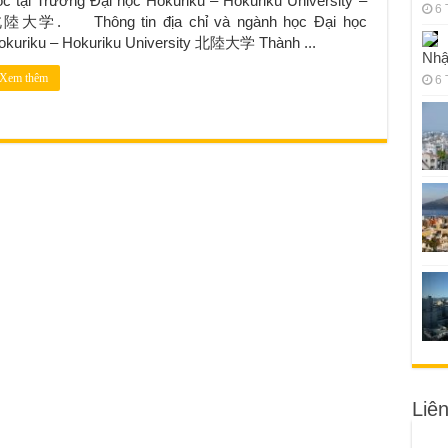
ọc tại Trường Đại học Hokuriku – Hokuriku University –
6 
陸大学. Thông tin địa chỉ và ngành học Đại học
okuriku – Hokuriku University 北陸大学 Thành ...
Nhậ
Xem thêm
6 
Liê