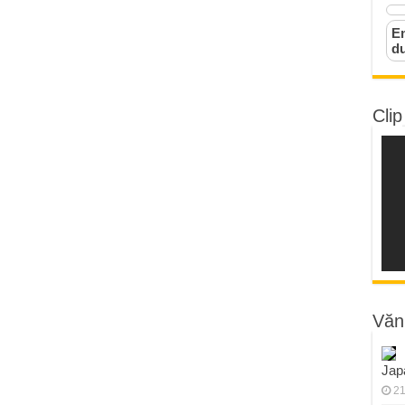
Em
d
Clip
Văn
Jap
21