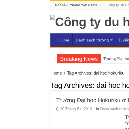
Công ty Du H
THỨ BẢY , THÁNG TÁM 8 2026
HOme
Danh sách trường
Tuyển
Breaking News
Trường Đại h
Home
/
Tag Archives: dai hoc hokuriku
Tag Archives:
dai hoc h
Trường Đại học Hokuriku ở 
30 Tháng Ba, 2019
Danh sách trường
T
学