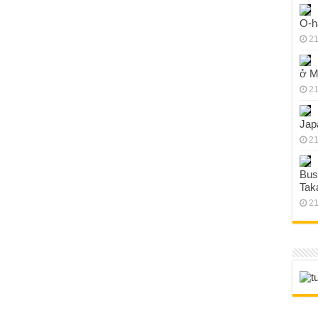
O-h
21
ở M
21
Jap
21
Bus
Tak
21