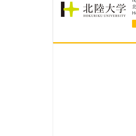
h
北
H