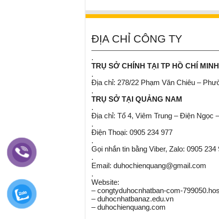
ĐỊA CHỈ CÔNG TY
.
TRỤ SỞ CHÍNH TẠI TP HỒ CHÍ MINH
.
Địa chỉ: 278/22 Phạm Văn Chiêu – Ph
.
TRỤ SỞ TẠI QUẢNG NAM
.
Địa chỉ: Tổ 4, Viêm Trung – Điện Ngọc 
.
Điện Thoại: 0905 234 977
.
Gọi nhắn tin bằng Viber, Zalo: 0905 234
.
Email: duhochienquang@gmail.com
.
Website:
– congtyduhocnhatban-com-799050.host
– duhocnhatbanaz.edu.vn
– duhochienquang.com