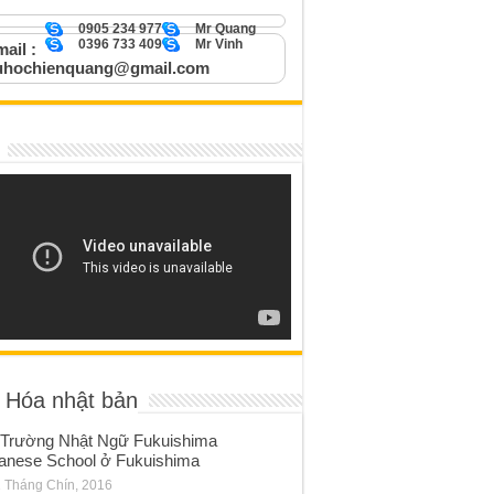
0905 234 977
Mr Quang
0396 733 409
Mr Vinh
ail :
uhochienquang@gmail.com
 Hóa nhật bản
Trường Nhật Ngữ Fukuishima
anese School ở Fukuishima
 Tháng Chín, 2016