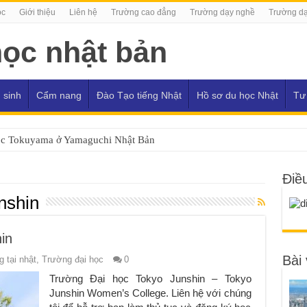
ọc
Giới thiệu
Liên hệ
Trường cao đẳng
Trường dạy nghề
Trường dạ
 sinh
Cẩm nang
Đào Tạo tiếng Nhật
Hồ sơ du học Nhật
Tư
ọc Tokuyama ở Yamaguchi Nhật Bản
Điề
nshin
in
Bài 
 tại nhật
,
Trường đại học
0
Trường Đại học Tokyo Junshin – Tokyo
Junshin Women’s College. Liên hệ với chúng