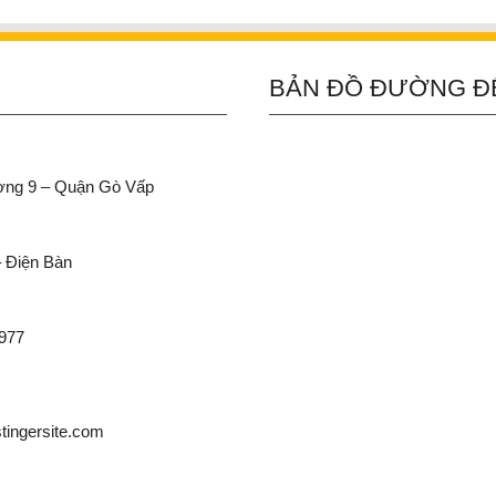
BẢN ĐỒ ĐƯỜNG Đ
ường 9 – Quận Gò Vấp
– Điện Bàn
 977
ingersite.com