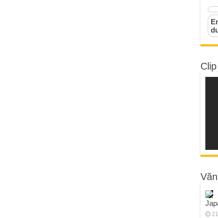
Em
d
Clip
Văn
Jap
21