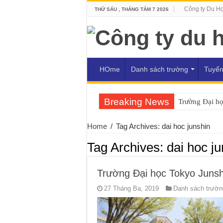
Công ty Du H
THỨ SÁU , THÁNG TÁM 7 2026
HOme
Danh sách trường
Tuyển
Breaking News
Trường Đại h
Home
/
Tag Archives: dai hoc junshin
Tag Archives:
dai hoc ju
Trường Đại học Tokyo Junsh
27 Tháng Ba, 2019
Danh sách trường