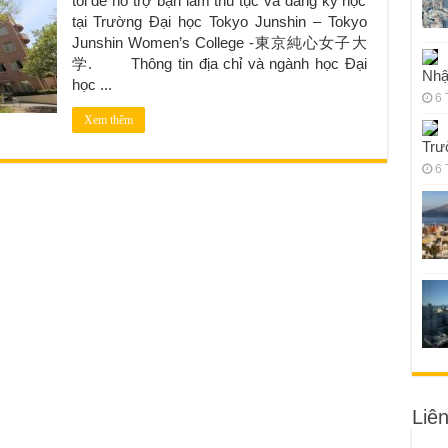
tôi để hỗ trợ bạn làm thủ tục và đăng ký học
tại Trường Đại học Tokyo Junshin – Tokyo
Junshin Women’s College -東京純心女子大
学. Thông tin địa chỉ và ngành học Đại
Nhậ
học ...
6 
Xem thêm
Trư
6 
Liê