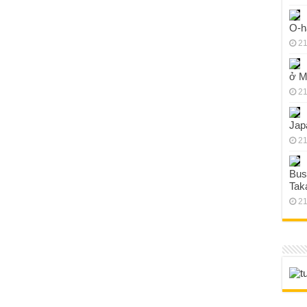
O-h
21
ở M
21
Jap
21
Bus
Tak
21