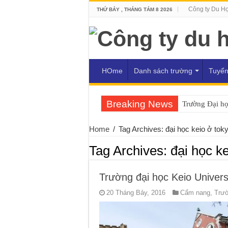
Công ty Du H
THỨ BẢY , THÁNG TÁM 8 2026
HOme
Danh sách trường
Tuyển
Breaking News
Trường Đại h
Home
/
Tag Archives: đại học keio ở tok
Tag Archives:
đại học k
Trường đại học Keio Univers
20 Tháng Bảy, 2016
Cẩm nang
,
Trườ