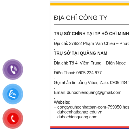
ĐỊA CHỈ CÔNG TY
.
TRỤ SỞ CHÍNH TẠI TP HỒ CHÍ MINH
.
Địa chỉ: 278/22 Phạm Văn Chiêu – Ph
.
TRỤ SỞ TẠI QUẢNG NAM
.
Địa chỉ: Tổ 4, Viêm Trung – Điện Ngọc 
.
Điện Thoại: 0905 234 977
.
Gọi nhắn tin bằng Viber, Zalo: 0905 234
.
Email: duhochienquang@gmail.com
.
Website:
– congtyduhocnhatban-com-799050.host
– duhocnhatbanaz.edu.vn
– duhochienquang.com