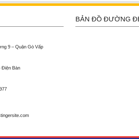
BẢN ĐỒ ĐƯỜNG Đ
ường 9 – Quận Gò Vấp
– Điện Bàn
 977
ingersite.com