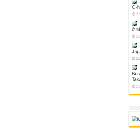
O-h
21
ở M
21
Jap
21
Bus
Tak
21