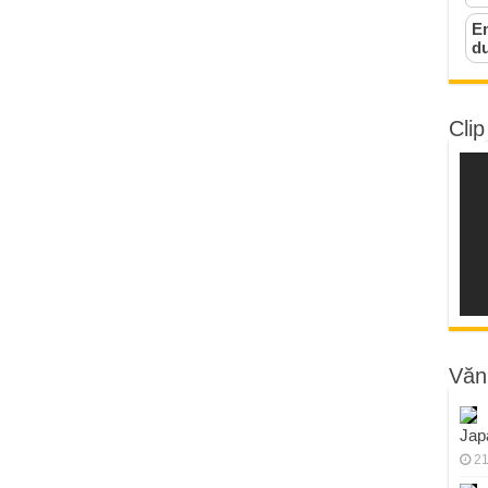
Em
d
Clip
Văn
Jap
21