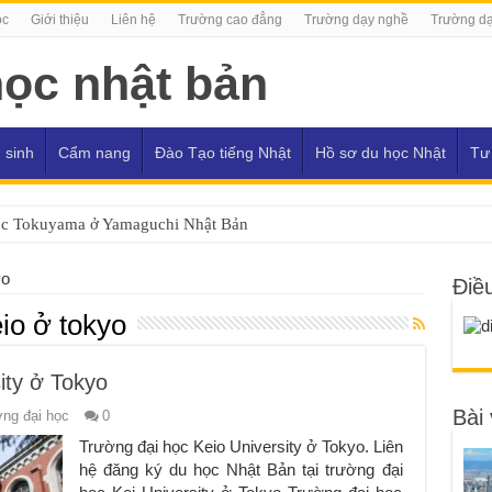
ọc
Giới thiệu
Liên hệ
Trường cao đẳng
Trường dạy nghề
Trường dạ
 sinh
Cẩm nang
Đào Tạo tiếng Nhật
Hồ sơ du học Nhật
Tư
ọc Tokuyama ở Yamaguchi Nhật Bản
yo
Điề
eio ở tokyo
ity ở Tokyo
Bài 
ng đại học
0
Trường đại học Keio University ở Tokyo. Liên
hệ đăng ký du học Nhật Bản tại trường đại