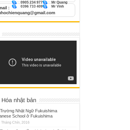
0905 234 977
Mr Quang
0396 733 409
Mr Vinh
ail :
uhochienquang@gmail.com
 Hóa nhật bản
Trường Nhật Ngữ Fukuishima
anese School ở Fukuishima
 Tháng Chín, 2016