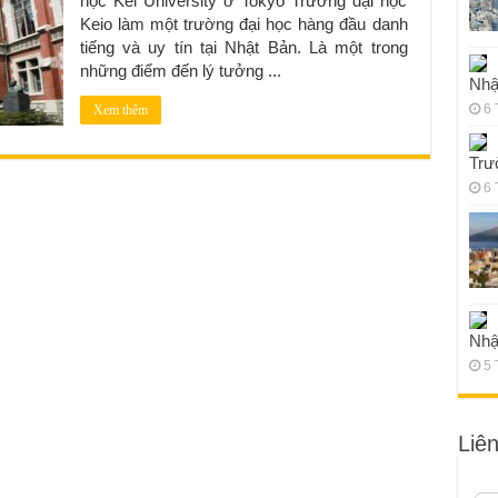
học Kei University ở Tokyo Trường đại học
Keio làm một trường đại học hàng đầu danh
tiếng và uy tín tại Nhật Bản. Là một trong
những điểm đến lý tưởng ...
Nhậ
6 
Xem thêm
Trư
6 
Nhậ
5 
Liê