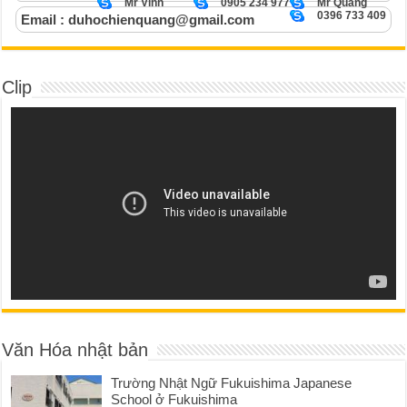
Mr Vinh
0905 234 977
Mr Quang
0396 733 409
Email : duhochienquang@gmail.com
Clip
Văn Hóa nhật bản
Trường Nhật Ngữ Fukuishima Japanese
School ở Fukuishima