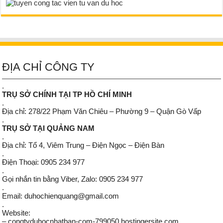
ĐỊA CHỈ CÔNG TY
.
TRỤ SỞ CHÍNH TẠI TP HỒ CHÍ MINH
.
Địa chỉ: 278/22 Phạm Văn Chiêu – Phường 9 – Quận Gò Vấp
.
TRỤ SỞ TẠI QUẢNG NAM
.
Địa chỉ: Tổ 4, Viêm Trung – Điện Ngọc – Điện Bàn
.
Điện Thoại: 0905 234 977
.
Gọi nhắn tin bằng Viber, Zalo: 0905 234 977
.
Email: duhochienquang@gmail.com
.
Website:
– congtyduhocnhatban-com-799050.hostingersite.com