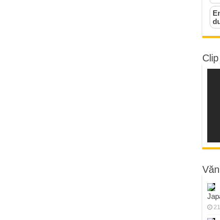
Em
d
Clip
Văn
Jap
21