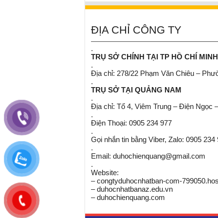
ĐỊA CHỈ CÔNG TY
.
TRỤ SỞ CHÍNH TẠI TP HỒ CHÍ MINH
.
Địa chỉ: 278/22 Phạm Văn Chiêu – Ph
.
TRỤ SỞ TẠI QUẢNG NAM
.
Địa chỉ: Tổ 4, Viêm Trung – Điện Ngọc 
.
Điện Thoại: 0905 234 977
.
Gọi nhắn tin bằng Viber, Zalo: 0905 234
.
Email: duhochienquang@gmail.com
.
Website:
– congtyduhocnhatban-com-799050.host
– duhocnhatbanaz.edu.vn
– duhochienquang.com