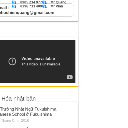
0905 234 977
Mr Quang
0396 733 409
Mr Vinh
ail :
uhochienquang@gmail.com
 Hóa nhật bản
Trường Nhật Ngữ Fukuishima
anese School ở Fukuishima
 Tháng Chín, 2016