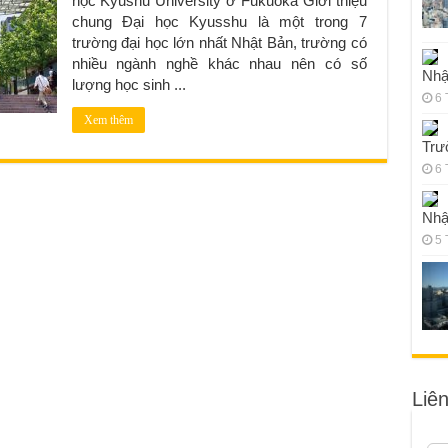
học Kyushu University ở Fukuoka Giới thiệu
chung Đại học Kyusshu là một trong 7
trường đại học lớn nhất Nhật Bản, trường có
nhiều ngành nghề khác nhau nên có số
Nhậ
lượng học sinh ...
6 
Xem thêm
Trư
6 
Nhậ
5 
Liê