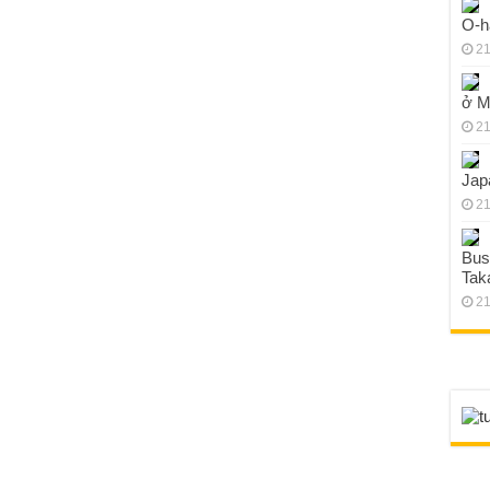
O-h
21
ở M
21
Jap
21
Bus
Tak
21