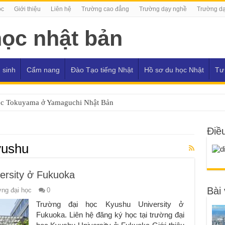
ọc
Giới thiệu
Liên hệ
Trường cao đẳng
Trường dạy nghề
Trường dạ
 sinh
Cẩm nang
Đào Tạo tiếng Nhật
Hồ sơ du học Nhật
Tư
ọc Tokuyama ở Yamaguchi Nhật Bản
Điề
yushu
ersity ở Fukuoka
Bài 
ng đại học
0
Trường đại học Kyushu University ở
Fukuoka. Liên hệ đăng ký học tại trường đại