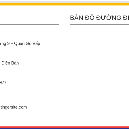
BẢN ĐỒ ĐƯỜNG Đ
ường 9 – Quận Gò Vấp
– Điện Bàn
 977
ingersite.com