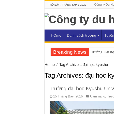
Công ty Du H
THỨ BẢY , THÁNG TÁM 8 2026
HOme
Danh sách trường
Tuyển
Breaking News
Trường Đại h
Home
/
Tag Archives: đại học kyushu
Tag Archives:
đại học k
Trường đại học Kyushu Univ
15 Tháng Bảy, 2016
Cẩm nang
,
Trườ