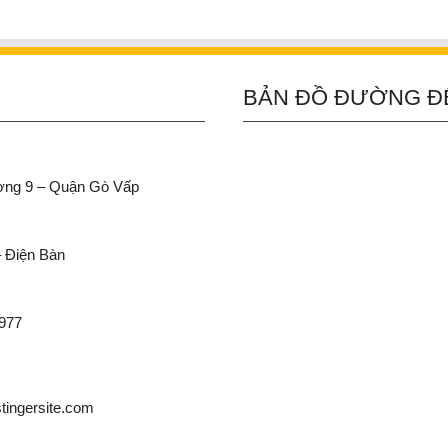
BẢN ĐỒ ĐƯỜNG Đ
ường 9 – Quận Gò Vấp
– Điện Bàn
 977
ingersite.com