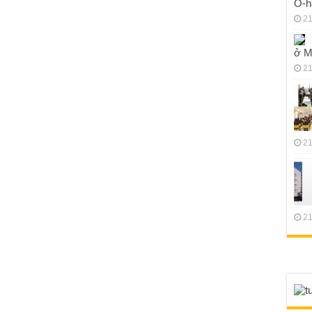
O-h
21
ở M
21
21
21