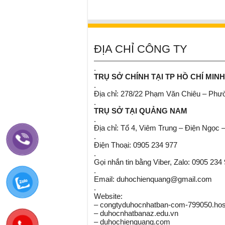
ĐỊA CHỈ CÔNG TY
.
TRỤ SỞ CHÍNH TẠI TP HỒ CHÍ MINH
.
Địa chỉ: 278/22 Phạm Văn Chiêu – Ph
.
TRỤ SỞ TẠI QUẢNG NAM
.
Địa chỉ: Tổ 4, Viêm Trung – Điện Ngọc 
.
Điện Thoại: 0905 234 977
.
Gọi nhắn tin bằng Viber, Zalo: 0905 234
.
Email: duhochienquang@gmail.com
.
Website:
– congtyduhocnhatban-com-799050.host
– duhocnhatbanaz.edu.vn
– duhochienquang.com