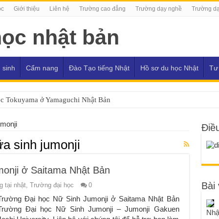
ọc
Giới thiệu
Liên hệ
Trường cao đẳng
Trường dạy nghề
Trường dạ
 sinh
Cẩm nang
Đào Tạo tiếng Nhật
Hồ sơ du học Nhật
Tư
ọc Tokuyama ở Yamaguchi Nhật Bản
umonji
Điề
ữa sinh jumonji
monji ở Saitama Nhật Bản
Bài 
 tại nhật
,
Trường đại học
0
Trường Đại học Nữ Sinh Jumonji ở Saitama Nhật Bản
Trường Đại học Nữ Sinh Jumonji – Jumonji Gakuen
Nhậ