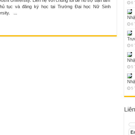
Joshi University. Liên hệ với chúng tôi để hỗ trợ bạn làm
6 
thủ tục và đăng ký học tại Trường Đại học Nữ Sinh
sity. ...
Nhậ
6 
Trư
6 
Nhậ
5 
Nhậ
5 
Liê
Em