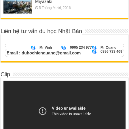
Miyazaki
5 Tháng Mười, 2016
Liên hệ tư vấn du học Nhật Bản
Mr Vinh
0905 234 977
Mr Quang
0396 733 409
Email : duhochienquang@gmail.com
Clip