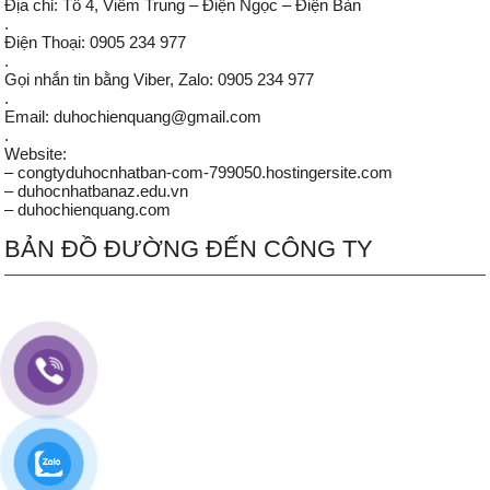
Địa chỉ: Tổ 4, Viêm Trung – Điện Ngọc – Điện Bàn
.
Điện Thoại: 0905 234 977
.
Gọi nhắn tin bằng Viber, Zalo: 0905 234 977
.
Email: duhochienquang@gmail.com
.
Website:
– congtyduhocnhatban-com-799050.hostingersite.com
– duhocnhatbanaz.edu.vn
– duhochienquang.com
BẢN ĐỒ ĐƯỜNG ĐẾN CÔNG TY