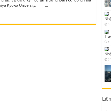
thủ tục và đăng ký học tại Trường Đại học Cộng Hoà
miya Kyowa University. ...
Nhậ
6 
Trư
6 
Nhậ
5 
Liê