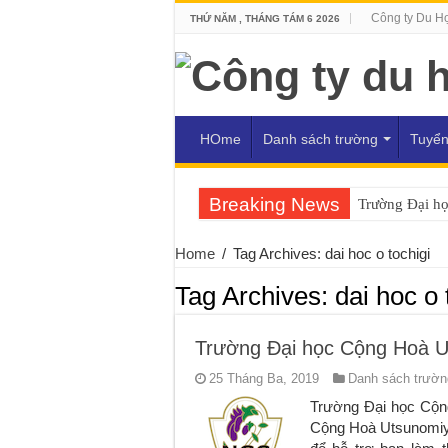
Công ty Du H
THỨ NĂM , THÁNG TÁM 6 2026
HOme
Danh sách trường
Tuyển
Breaking News
Trường Đại h
Home
/
Tag Archives: dai hoc o tochigi
Tag Archives:
dai hoc o 
Trường Đại học Cộng Hoà U
25 Tháng Ba, 2019
Danh sách trường
Trường Đại học Cộn
Cộng Hoà Utsunomiya