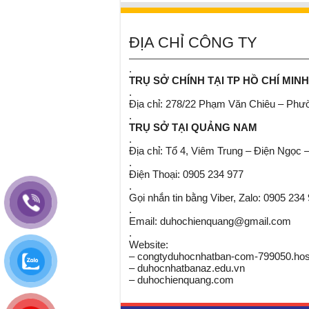
ĐỊA CHỈ CÔNG TY
.
TRỤ SỞ CHÍNH TẠI TP HỒ CHÍ MINH
.
Địa chỉ: 278/22 Phạm Văn Chiêu – Ph
.
TRỤ SỞ TẠI QUẢNG NAM
.
Địa chỉ: Tổ 4, Viêm Trung – Điện Ngọc 
.
Điện Thoại: 0905 234 977
.
Gọi nhắn tin bằng Viber, Zalo: 0905 234
.
Email: duhochienquang@gmail.com
.
Website:
– congtyduhocnhatban-com-799050.host
– duhocnhatbanaz.edu.vn
– duhochienquang.com