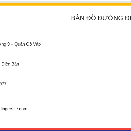
BẢN ĐỒ ĐƯỜNG Đ
ường 9 – Quận Gò Vấp
– Điện Bàn
 977
ingersite.com