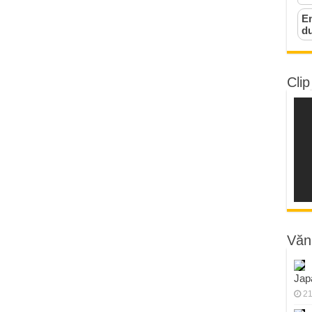
Em
d
Clip
Văn
Jap
21