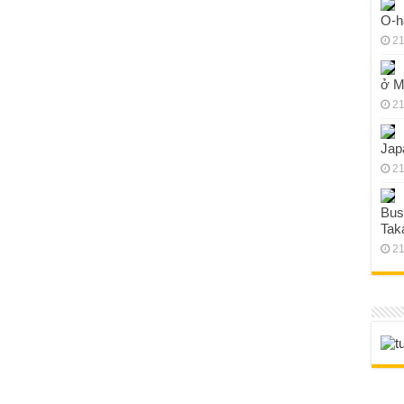
O-h
21
ở M
21
Jap
21
Bus
Tak
21