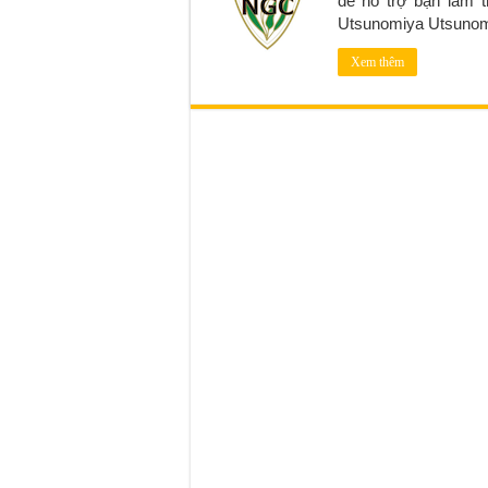
để hỗ trợ bạn làm 
Utsunomiya Utsuno
Xem thêm