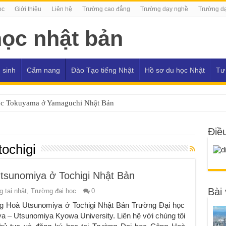
ọc
Giới thiệu
Liên hệ
Trường cao đẳng
Trường dạy nghề
Trường dạ
 sinh
Cẩm nang
Đào Tạo tiếng Nhật
Hồ sơ du học Nhật
Tư
ọc Tokuyama ở Yamaguchi Nhật Bản
Điề
tochigi
tsunomiya ở Tochigi Nhật Bản
Bài 
 tại nhật
,
Trường đại học
0
g Hoà Utsunomiya ở Tochigi Nhật Bản Trường Đại học
 – Utsunomiya Kyowa University. Liên hệ với chúng tôi