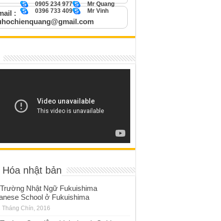
0905 234 977
Mr Quang
0396 733 409
Mr Vinh
ail :
uhochienquang@gmail.com
 Hóa nhật bản
Trường Nhật Ngữ Fukuishima
anese School ở Fukuishima
 Tháng Chín, 2016