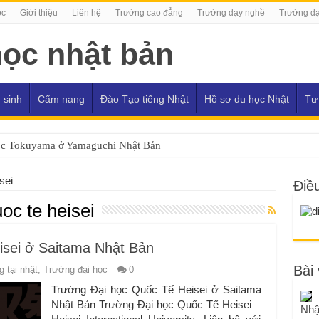
ọc
Giới thiệu
Liên hệ
Trường cao đẳng
Trường dạy nghề
Trường dạ
 sinh
Cẩm nang
Đào Tạo tiếng Nhật
Hồ sơ du học Nhật
Tư
ọc Tokuyama ở Yamaguchi Nhật Bản
sei
Điề
oc te heisei
isei ở Saitama Nhật Bản
Bài 
 tại nhật
,
Trường đại học
0
Trường Đại học Quốc Tế Heisei ở Saitama
Nhật Bản Trường Đại học Quốc Tế Heisei –
Nhậ