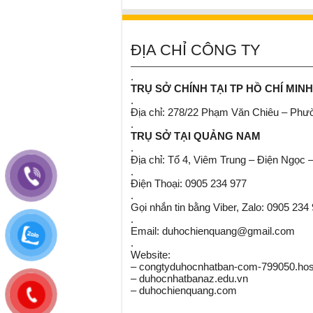
ĐỊA CHỈ CÔNG TY
.
TRỤ SỞ CHÍNH TẠI TP HỒ CHÍ MINH
.
Địa chỉ: 278/22 Phạm Văn Chiêu – Ph
.
TRỤ SỞ TẠI QUẢNG NAM
.
Địa chỉ: Tổ 4, Viêm Trung – Điện Ngọc 
.
Điện Thoại: 0905 234 977
.
Gọi nhắn tin bằng Viber, Zalo: 0905 234
.
Email: duhochienquang@gmail.com
.
Website:
– congtyduhocnhatban-com-799050.host
– duhocnhatbanaz.edu.vn
– duhochienquang.com