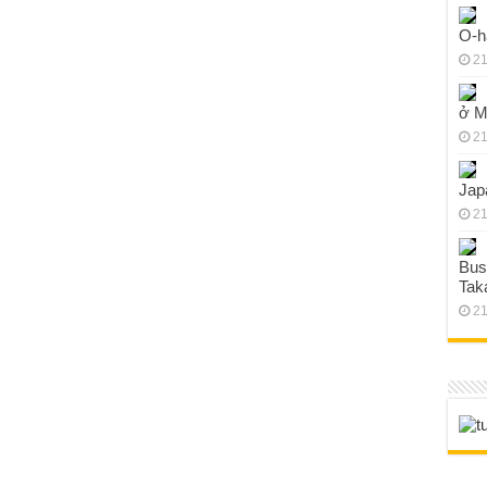
O-h
21
ở M
21
Jap
21
Bus
Tak
21