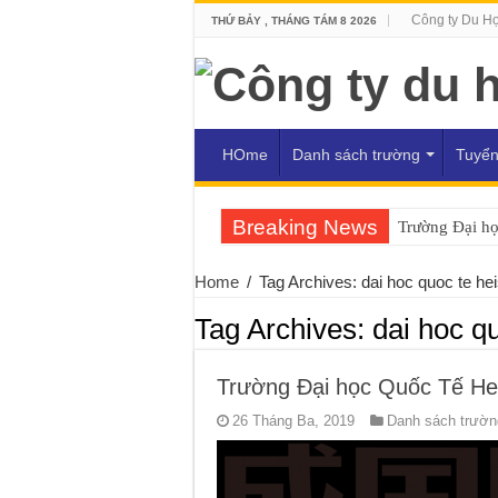
Công ty Du H
THỨ BẢY , THÁNG TÁM 8 2026
HOme
Danh sách trường
Tuyển
Breaking News
Trường Đại h
Home
/
Tag Archives: dai hoc quoc te hei
Tag Archives:
dai hoc qu
Trường Đại học Quốc Tế He
26 Tháng Ba, 2019
Danh sách trường