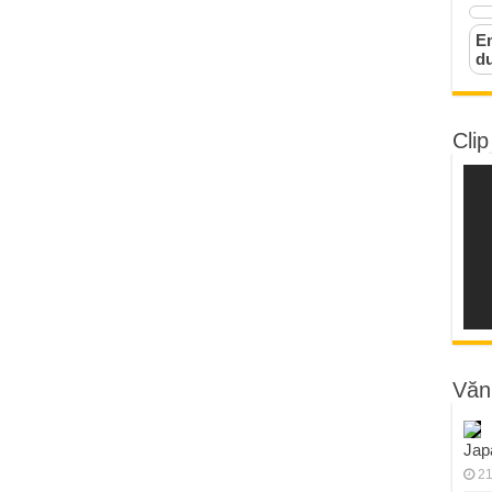
Em
d
Clip
Văn
Jap
21