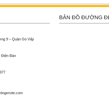
BẢN ĐỒ ĐƯỜNG Đ
ường 9 – Quận Gò Vấp
– Điện Bàn
 977
ingersite.com