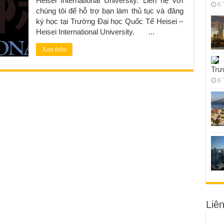
Heisei International University. Liên hệ với
6 
chúng tôi để hỗ trợ bạn làm thủ tục và đăng
ký học tại Trường Đại học Quốc Tế Heisei –
Heisei International University. ...
Xem thêm
Trư
6 
Liê