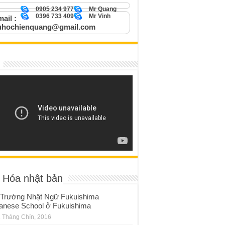
0905 234 977
Mr Quang
0396 733 409
Mr Vinh
ail :
uhochienquang@gmail.com
 Hóa nhật bản
Trường Nhật Ngữ Fukuishima
anese School ở Fukuishima
 Tháng Chín, 2016