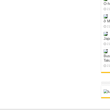
O-h
21
ở M
21
Jap
21
Bus
Tak
21