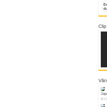
Em
d
Clip
Văn
Jap
21