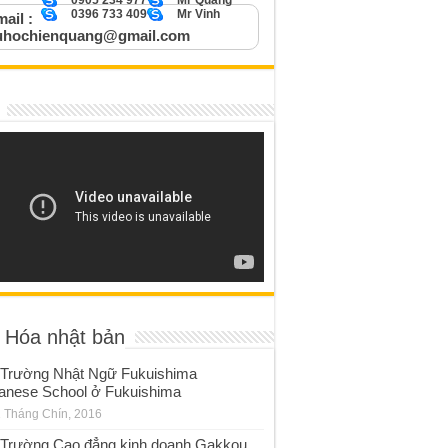
0905 234 977
Mr Quang
0396 733 409
Mr Vinh
ail :
uhochienquang@gmail.com
 Hóa nhật bản
Trường Nhật Ngữ Fukuishima
anese School ở Fukuishima
 Tháng Chín, 2016
Trường Cao đẳng kinh doanh Gakkou