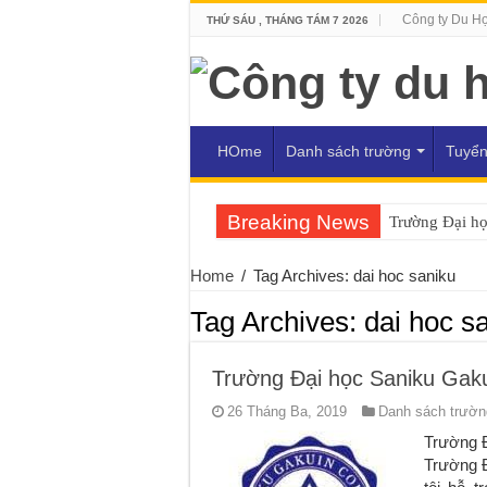
Công ty Du H
THỨ SÁU , THÁNG TÁM 7 2026
HOme
Danh sách trường
Tuyển
Breaking News
Trường Đại h
Home
/
Tag Archives: dai hoc saniku
Tag Archives:
dai hoc s
Trường Đại học Saniku Gaku
26 Tháng Ba, 2019
Danh sách trường
Trường Đ
Trường Đ