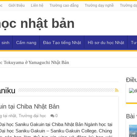
ọc
Giới thiệu
Liên hệ
Trường cao đẳng
Trường dạy nghề
Trường dạ
 sinh
Cẩm nang
Đào Tạo tiếng Nhật
Hồ sơ du học Nhật
Tư
ọc Tokuyama ở Yamaguchi Nhật Bản
Điề
aniku
in tại Chiba Nhật Bản
Bài 
 tại nhật
,
Trường đại học
0
ại học Saniku Gakuin tại Chiba Nhật Bản Ngành học tại
ại học Saniku Gakuin – Saniku Gakuin College. Chúng