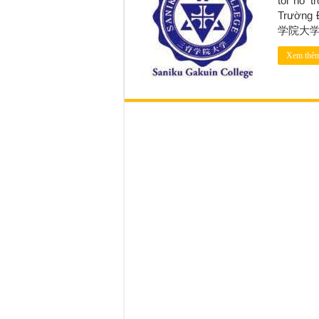
tôi hỗ 
Trường 
学院大学 
Xem thê