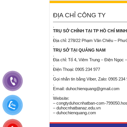
ĐỊA CHỈ CÔNG TY
.
TRỤ SỞ CHÍNH TẠI TP HỒ CHÍ MINH
.
Địa chỉ: 278/22 Phạm Văn Chiêu – Ph
.
TRỤ SỞ TẠI QUẢNG NAM
.
Địa chỉ: Tổ 4, Viêm Trung – Điện Ngọc 
.
Điện Thoại: 0905 234 977
.
Gọi nhắn tin bằng Viber, Zalo: 0905 234
.
Email: duhochienquang@gmail.com
.
Website:
– congtyduhocnhatban-com-799050.host
– duhocnhatbanaz.edu.vn
– duhochienquang.com