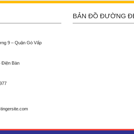
BẢN ĐỒ ĐƯỜNG Đ
ường 9 – Quận Gò Vấp
– Điện Bàn
 977
ingersite.com