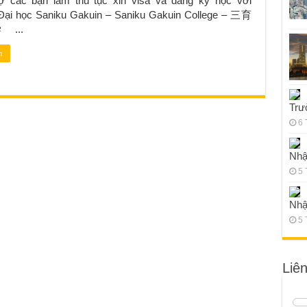
trợ các bạn làm thủ tục xin visa và đăng ký học với
Đại học Saniku Gakuin – Saniku Gakuin College – 三育
...
m
Trư
6 
Nhậ
5 
Nhậ
5 
Liê