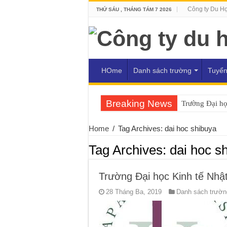
Công ty Du H
THỨ SÁU , THÁNG TÁM 7 2026
HOme
Danh sách trường
Tuyển
Breaking News
Trường Đại h
Home
/
Tag Archives: dai hoc shibuya
Tag Archives:
dai hoc s
Trường Đại học Kinh tế Nh
28 Tháng Ba, 2019
Danh sách trường