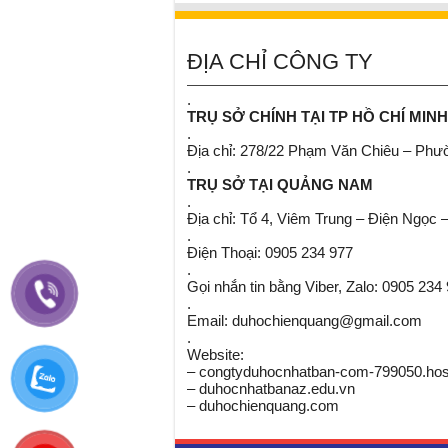
ĐỊA CHỈ CÔNG TY
.
TRỤ SỞ CHÍNH TẠI TP HỒ CHÍ MINH
.
Địa chỉ: 278/22 Phạm Văn Chiêu – Ph
.
TRỤ SỞ TẠI QUẢNG NAM
.
Địa chỉ: Tổ 4, Viêm Trung – Điện Ngọc 
.
Điện Thoại: 0905 234 977
.
Gọi nhắn tin bằng Viber, Zalo: 0905 234
.
Email: duhochienquang@gmail.com
.
Website:
– congtyduhocnhatban-com-799050.host
– duhocnhatbanaz.edu.vn
– duhochienquang.com