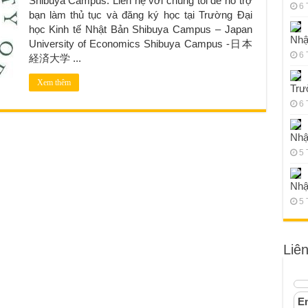
Shibuya Campus. Liên hệ với chúng tôi để hỗ trợ
6 
bạn làm thủ tục và đăng ký học tại Trường Đại
học Kinh tế Nhật Bản Shibuya Campus – Japan
Nhậ
University of Economics Shibuya Campus -日本
6 
経済大学 ...
Xem thêm
Trư
6 
Nhậ
5 
Nhậ
5 
Liê
Em