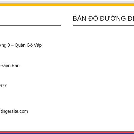
BẢN ĐỒ ĐƯỜNG Đ
ường 9 – Quận Gò Vấp
– Điện Bàn
 977
ingersite.com