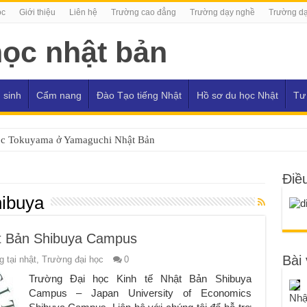
ọc
Giới thiệu
Liên hệ
Trường cao đẳng
Trường dạy nghề
Trường dạ
 sinh
Cẩm nang
Đào Tạo tiếng Nhật
Hồ sơ du học Nhật
Tư
ọc Tokuyama ở Yamaguchi Nhật Bản
Điề
hibuya
ật Bản Shibuya Campus
Bài 
 tại nhật
,
Trường đại học
0
Trường Đại học Kinh tế Nhật Bản Shibuya
Campus – Japan University of Economics
Nhậ