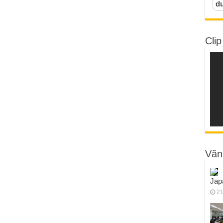
d
Clip
Văn
Jap
21