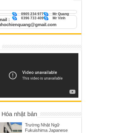
0905 234 977
Mr Quang
0396 733 409
Mr Vinh
ail :
uhochienquang@gmail.com
 Hóa nhật bản
Trường Nhật Ngữ
Fukuishima Japanese