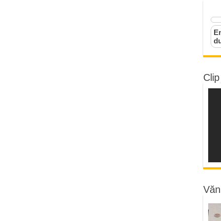
Em
d
Clip
Văn