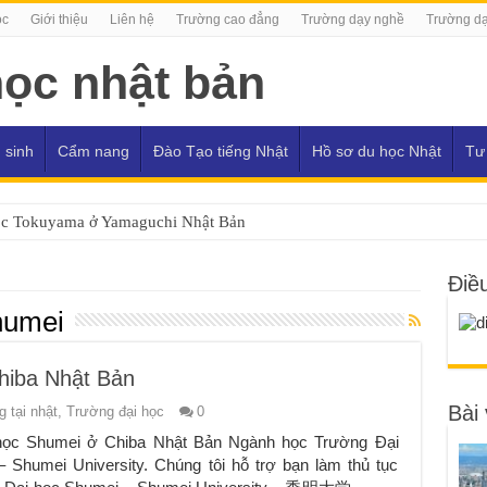
ọc
Giới thiệu
Liên hệ
Trường cao đẳng
Trường dạy nghề
Trường dạ
 sinh
Cẩm nang
Đào Tạo tiếng Nhật
Hồ sơ du học Nhật
Tư
ọc Tokuyama ở Yamaguchi Nhật Bản
Điề
humei
hiba Nhật Bản
Bài 
 tại nhật
,
Trường đại học
0
học Shumei ở Chiba Nhật Bản Ngành học Trường Đại
 Shumei University. Chúng tôi hỗ trợ bạn làm thủ tục