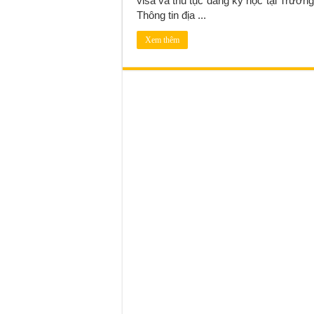
visa và thủ tục đăng ký học tại 
Thông tin địa ...
Xem thêm