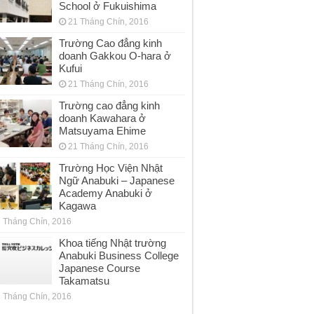
School ở Fukuishima
21 Tháng Chín, 2016
Trường Cao đẳng kinh
doanh Gakkou O-hara ở
Kufui
21 Tháng Chín, 2016
Trường cao đẳng kinh
doanh Kawahara ở
Matsuyama Ehime
21 Tháng Chín, 2016
Trường Học Viện Nhật
Ngữ Anabuki – Japanese
Academy Anabuki ở
Kagawa
 Tháng Chín, 2016
Khoa tiếng Nhật trường
Anabuki Business College
Japanese Course
Takamatsu
 Tháng Chín, 2016