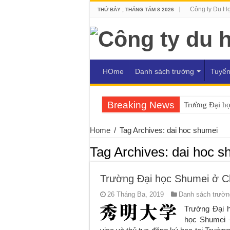
Công ty Du H
THỨ BẢY , THÁNG TÁM 8 2026
HOme
Danh sách trường
Tuyển
Breaking News
Trường Đại h
Home
/
Tag Archives: dai hoc shumei
Tag Archives:
dai hoc s
Trường Đại học Shumei ở C
26 Tháng Ba, 2019
Danh sách trường
Trường Đại 
học Shumei –