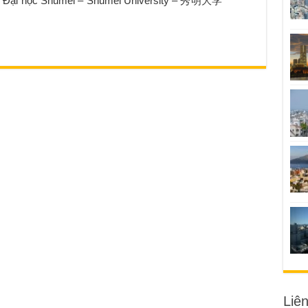
Trường Đại học Shumei – Shumei University – 秀明大学
Liê