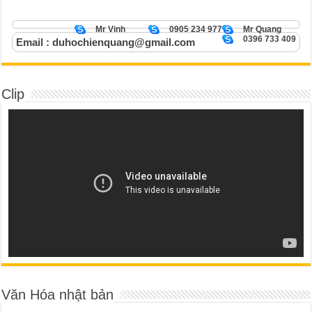
Mr Vinh
0905 234 977
Mr Quang
0396 733 409
Email : duhochienquang@gmail.com
Clip
Văn Hóa nhật bản