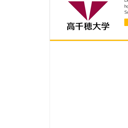
Li
h
S