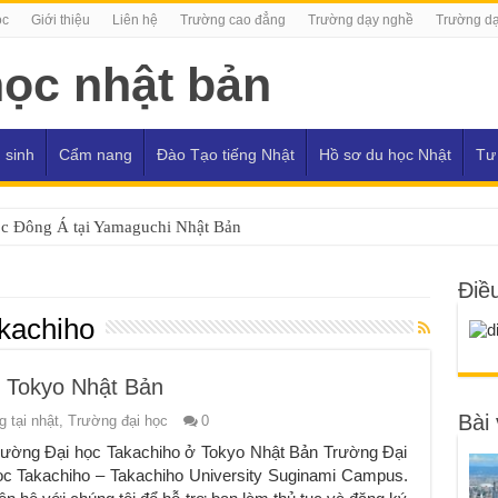
ọc
Giới thiệu
Liên hệ
Trường cao đẳng
Trường dạy nghề
Trường dạ
 sinh
Cẩm nang
Đào Tạo tiếng Nhật
Hồ sơ du học Nhật
Tư
ọc Đông Á tại Yamaguchi Nhật Bản
Điề
akachiho
ở Tokyo Nhật Bản
Bài 
 tại nhật
,
Trường đại học
0
rường Đại học Takachiho ở Tokyo Nhật Bản Trường Đại
ọc Takachiho – Takachiho University Suginami Campus.