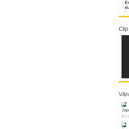
Em
d
Clip
Văn
Jap
21