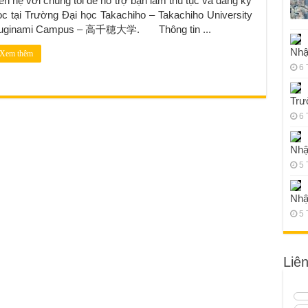
ên hệ với chúng tôi để hỗ trợ bạn làm thủ tục và đăng ký
ọc tại Trường Đại học Takachiho – Takachiho University
uginami Campus – 高千穂大学. Thông tin ...
Nhậ
Xem thêm
6 
Trư
6 
Nhậ
5 
Nhậ
5 
Liê