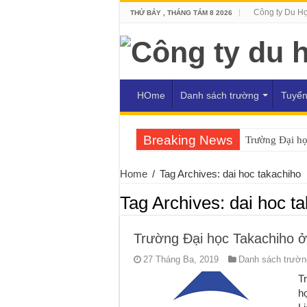
Công ty Du H
THỨ BẢY , THÁNG TÁM 8 2026
HOme
Danh sách trường
Tuyển
Breaking News
Trường Đại h
Home
/
Tag Archives: dai hoc takachiho
Tag Archives:
dai hoc t
Trường Đại học Takachiho 
27 Tháng Ba, 2019
Danh sách trường
T
h