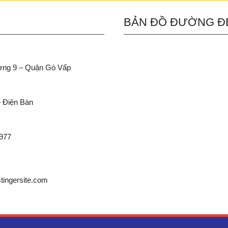
BẢN ĐỒ ĐƯỜNG Đ
ường 9 – Quận Gò Vấp
– Điện Bàn
 977
ingersite.com