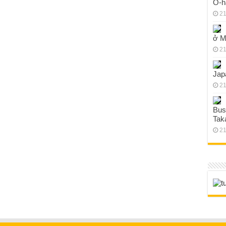
O-h
21
ở M
21
Jap
21
Bus
Tak
21