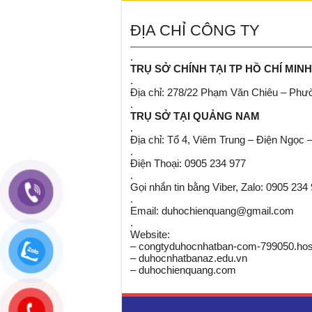
ĐỊA CHỈ CÔNG TY
.
TRỤ SỞ CHÍNH TẠI TP HỒ CHÍ MINH
.
Địa chỉ: 278/22 Phạm Văn Chiêu – Ph
.
TRỤ SỞ TẠI QUẢNG NAM
.
Địa chỉ: Tổ 4, Viêm Trung – Điện Ngọc 
.
Điện Thoại: 0905 234 977
.
Gọi nhắn tin bằng Viber, Zalo: 0905 234
.
Email: duhochienquang@gmail.com
.
Website:
– congtyduhocnhatban-com-799050.host
– duhocnhatbanaz.edu.vn
– duhochienquang.com