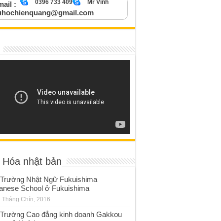
0396 733 409
Mr Vinh
ail :
uhochienquang@gmail.com
 Hóa nhật bản
Trường Nhật Ngữ Fukuishima
anese School ở Fukuishima
 Tháng Chín, 2016
Trường Cao đẳng kinh doanh Gakkou