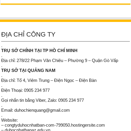
ĐỊA CHỈ CÔNG TY
.
TRỤ SỞ CHÍNH TẠI TP HỒ CHÍ MINH
.
Địa chỉ: 278/22 Phạm Văn Chiêu – Phường 9 – Quận Gò Vấp
.
TRỤ SỞ TẠI QUẢNG NAM
.
Địa chỉ: Tổ 4, Viêm Trung – Điện Ngọc – Điện Bàn
.
Điện Thoại: 0905 234 977
.
Gọi nhắn tin bằng Viber, Zalo: 0905 234 977
.
Email: duhochienquang@gmail.com
.
Website:
– congtyduhocnhatban-com-799050.hostingersite.com
– duhocnhatbanaz.edu.vn