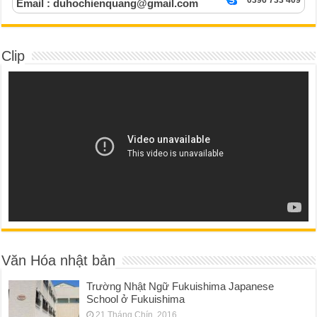
0396 733 409
Email : duhochienquang@gmail.com
Clip
Văn Hóa nhật bản
Trường Nhật Ngữ Fukuishima Japanese
School ở Fukuishima
21 Tháng Chín, 2016