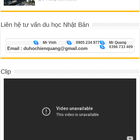
Liên hệ tư vấn du học Nhật Bản
Mr Vinh
0905 234 977
Mr Quang
0396 733 409
Email : duhochienquang@gmail.com
Clip