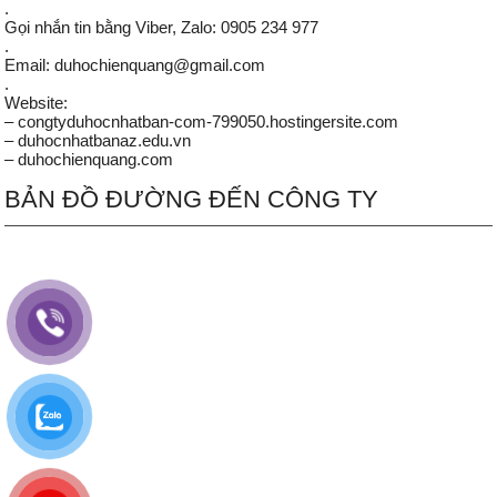
.
Gọi nhắn tin bằng Viber, Zalo: 0905 234 977
.
Email: duhochienquang@gmail.com
.
Website:
– congtyduhocnhatban-com-799050.hostingersite.com
– duhocnhatbanaz.edu.vn
– duhochienquang.com
BẢN ĐỒ ĐƯỜNG ĐẾN CÔNG TY