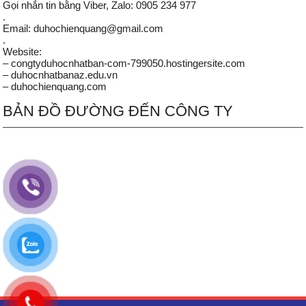
Gọi nhắn tin bằng Viber, Zalo: 0905 234 977
.
Email: duhochienquang@gmail.com
.
Website:
– congtyduhocnhatban-com-799050.hostingersite.com
– duhocnhatbanaz.edu.vn
– duhochienquang.com
BẢN ĐỒ ĐƯỜNG ĐẾN CÔNG TY