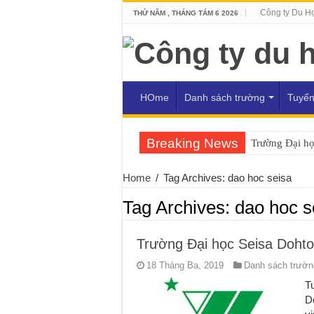
Công ty Du H
THỨ NĂM , THÁNG TÁM 6 2026
HOme
Danh sách trường
Tuyển
Breaking News
Trường Đại h
Home
/
Tag Archives: dao hoc seisa
Tag Archives:
dao hoc s
Trường Đại học Seisa Doht
18 Tháng Ba, 2019
Danh sách trường
T
D