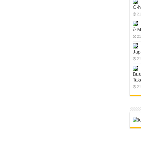
O-h
21
ở M
21
Jap
21
Bus
Tak
21