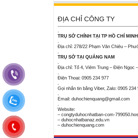
ĐỊA CHỈ CÔNG TY
.
TRỤ SỞ CHÍNH TẠI TP HỒ CHÍ MINH
.
Địa chỉ: 278/22 Phạm Văn Chiêu – Ph
.
TRỤ SỞ TẠI QUẢNG NAM
.
Địa chỉ: Tổ 4, Viêm Trung – Điện Ngọc 
.
Điện Thoại: 0905 234 977
.
Gọi nhắn tin bằng Viber, Zalo: 0905 234
.
Email: duhochienquang@gmail.com
.
Website:
– congtyduhocnhatban-com-799050.host
– duhocnhatbanaz.edu.vn
– duhochienquang.com