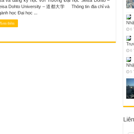
isa và đăng ký học với Trường Đại học Seisa Dohto –
eisa Dohto University – 道都大学 Thông tin địa chỉ và
ành học Đại học ...
Nhậ
Xem thêm
6 
Trư
6 
Nhậ
5 
Liê