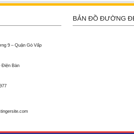
BẢN ĐỒ ĐƯỜNG Đ
ường 9 – Quận Gò Vấp
– Điện Bàn
 977
ingersite.com