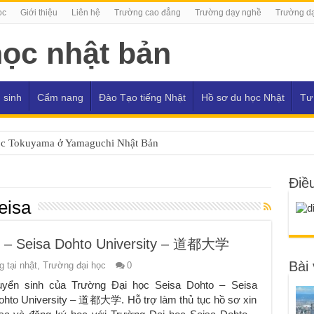
ọc
Giới thiệu
Liên hệ
Trường cao đẳng
Trường dạy nghề
Trường dạ
 sinh
Cẩm nang
Đào Tạo tiếng Nhật
Hồ sơ du học Nhật
Tư
ọc Tokuyama ở Yamaguchi Nhật Bản
Điề
eisa
o – Seisa Dohto University – 道都大学
Bài 
 tại nhật
,
Trường đại học
0
uyển sinh của Trường Đại học Seisa Dohto – Seisa
ohto University – 道都大学. Hỗ trợ làm thủ tục hồ sơ xin