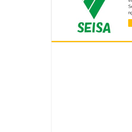
v
S
ng