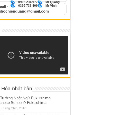
0905 234 977
Mr Quang
0396 733 409
Mr Vinh
ail :
uhochienquang@gmail.com
 Hóa nhật bản
Trường Nhật Ngữ Fukuishima
anese School ở Fukuishima
 Tháng Chín, 2016