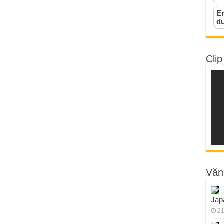
Em
d
Clip
Văn
Jap
21