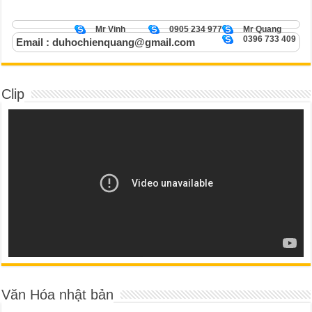
Mr Vinh
0905 234 977
Mr Quang
0396 733 409
Email : duhochienquang@gmail.com
Clip
Văn Hóa nhật bản