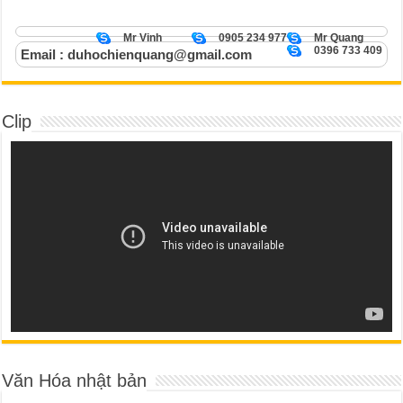
Mr Vinh
0905 234 977
Mr Quang
0396 733 409
Email : duhochienquang@gmail.com
Clip
Văn Hóa nhật bản