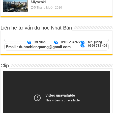
Miyazaki
5 Tháng Mười, 2016
Liên hệ tư vấn du học Nhật Bản
Mr Vinh
0905 234 977
Mr Quang
0396 733 409
Email : duhochienquang@gmail.com
Clip