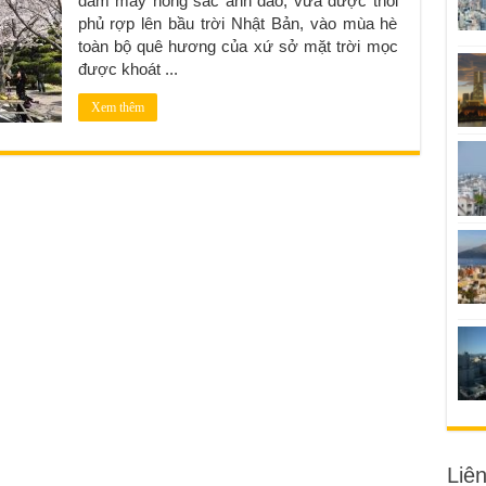
đám mây hồng sắc anh đào, vừa được thôi
phủ rợp lên bầu trời Nhật Bản, vào mùa hè
toàn bộ quê hương của xứ sở mặt trời mọc
được khoát ...
Xem thêm
Liê