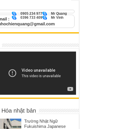
0905 234 977
Mr Quang
0396 733 409
Mr Vinh
ail :
uhochienquang@gmail.com
 Hóa nhật bản
Trường Nhật Ngữ
Fukuishima Japanese