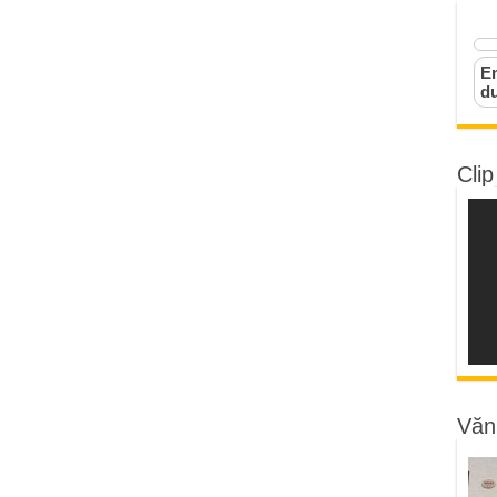
Em
d
Clip
Văn