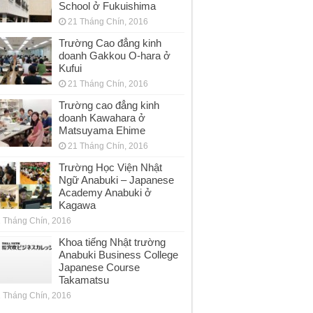
School ở Fukuishima
21 Tháng Chín, 2016
Trường Cao đẳng kinh
doanh Gakkou O-hara ở
Kufui
21 Tháng Chín, 2016
Trường cao đẳng kinh
doanh Kawahara ở
Matsuyama Ehime
21 Tháng Chín, 2016
Trường Học Viện Nhật
Ngữ Anabuki – Japanese
Academy Anabuki ở
Kagawa
 Tháng Chín, 2016
Khoa tiếng Nhật trường
Anabuki Business College
Japanese Course
Takamatsu
 Tháng Chín, 2016