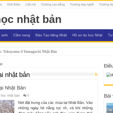
ọc
Giới thiệu
Liên hệ
Trường cao đẳng
Trường dạy nghề
Trường dạ
 sinh
Cẩm nang
Đào Tạo tiếng Nhật
Hồ sơ du học Nhật
Tư
ọc Tokuyama ở Yamaguchi Nhật Bản
ản
Điề
ại nhật bản
ại Nhật Bản
Bài 
 học nhật bản
0
Nét đặt trưng của các mùa tại Nhật Bản. Vào
những ngày hè nắng rục rở, và khi những