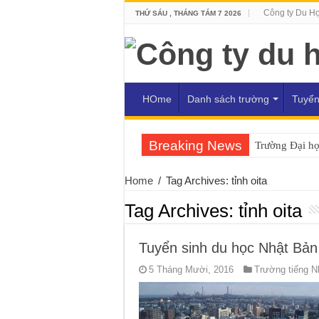
Công ty Du H
THỨ SÁU , THÁNG TÁM 7 2026
HOme
Danh sách trường
Tuyển
Breaking News
Trường Đại h
Home
/
Tag Archives: tỉnh oita
Tag Archives:
tỉnh oita
Tuyển sinh du học Nhật Bản 
5 Tháng Mười, 2016
Trường tiếng N