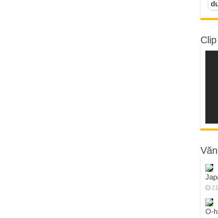
d
Clip
Văn
Jap
21
O-h