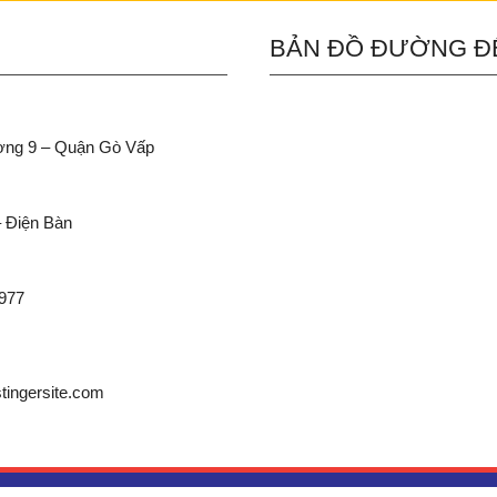
BẢN ĐỒ ĐƯỜNG Đ
ường 9 – Quận Gò Vấp
– Điện Bàn
 977
ingersite.com