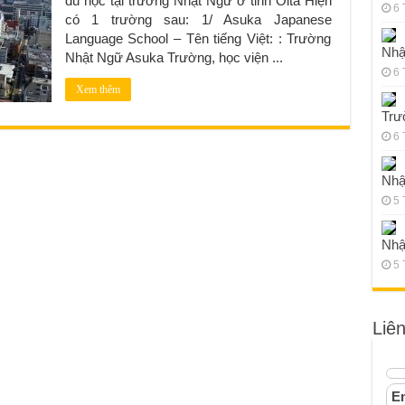
du học tại trường Nhật Ngữ ở tỉnh Oita Hiện
6 
có 1 trường sau: 1/ Asuka Japanese
Language School – Tên tiếng Việt: : Trường
Nhậ
Nhật Ngữ Asuka Trường, học viện ...
6 
Xem thêm
Trư
6 
Nhậ
5 
Nhậ
5 
Liê
Em