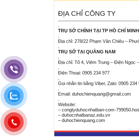
ĐỊA CHỈ CÔNG TY
.
TRỤ SỞ CHÍNH TẠI TP HỒ CHÍ MINH
.
Địa chỉ: 278/22 Phạm Văn Chiêu – Ph
.
TRỤ SỞ TẠI QUẢNG NAM
.
Địa chỉ: Tổ 4, Viêm Trung – Điện Ngọc 
.
Điện Thoại: 0905 234 977
.
Gọi nhắn tin bằng Viber, Zalo: 0905 234
.
Email: duhochienquang@gmail.com
.
Website:
– congtyduhocnhatban-com-799050.host
– duhocnhatbanaz.edu.vn
– duhochienquang.com