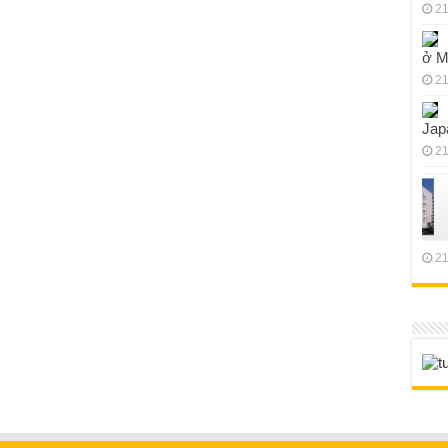
21
ở M
21
Jap
21
21