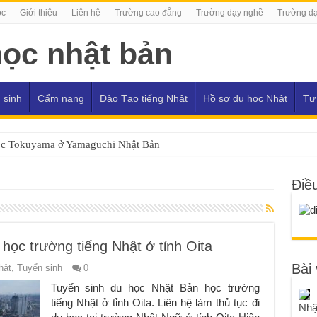
ọc
Giới thiệu
Liên hệ
Trường cao đẳng
Trường dạy nghề
Trường dạ
 sinh
Cẩm nang
Đào Tạo tiếng Nhật
Hồ sơ du học Nhật
Tư
ọc Tokuyama ở Yamaguchi Nhật Bản
Điề
học trường tiếng Nhật ở tỉnh Oita
Bài 
hật
,
Tuyển sinh
0
Tuyển sinh du học Nhật Bản học trường
tiếng Nhật ở tỉnh Oita. Liên hệ làm thủ tục đi
Nhậ