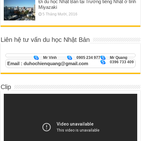
Đi du học Nhật Bản tại Trường tiếng Nhật ở tỉnh
Miyazaki
5 Tháng Mười, 2016
Liên hệ tư vấn du học Nhật Bản
Mr Vinh
0905 234 977
Mr Quang
0396 733 409
Email : duhochienquang@gmail.com
Clip