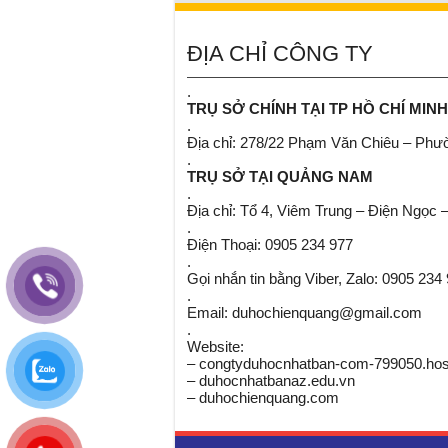
ĐỊA CHỈ CÔNG TY
.
TRỤ SỞ CHÍNH TẠI TP HỒ CHÍ MINH
.
Địa chỉ: 278/22 Phạm Văn Chiêu – Ph
.
TRỤ SỞ TẠI QUẢNG NAM
.
Địa chỉ: Tổ 4, Viêm Trung – Điện Ngọc 
.
Điện Thoại: 0905 234 977
.
Gọi nhắn tin bằng Viber, Zalo: 0905 234
.
Email: duhochienquang@gmail.com
.
Website:
– congtyduhocnhatban-com-799050.host
– duhocnhatbanaz.edu.vn
– duhochienquang.com