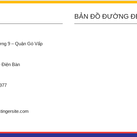
BẢN ĐỒ ĐƯỜNG Đ
ường 9 – Quận Gò Vấp
– Điện Bàn
 977
ingersite.com