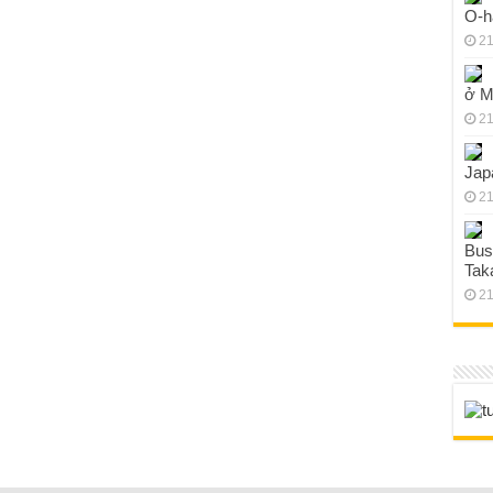
O-h
21
ở M
21
Jap
21
Bus
Tak
21