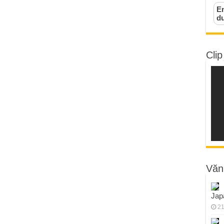
Em
d
Clip
Văn
Jap
21