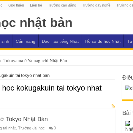
ọc
Giới thiệu
Liên hệ
Trường cao đẳng
Trường dạy nghề
Trường dạ
 sinh
Cẩm nang
Đào Tạo tiếng Nhật
Hồ sơ du học Nhật
Tư
ọc Tokuyama ở Yamaguchi Nhật Bản
ugakuin tai tokyo nhat ban
Điề
i hoc kokugakuin tai tokyo nhat
Bài 
 ở Tokyo Nhật Bản
 tại nhật
,
Trường đại học
0
Nhậ