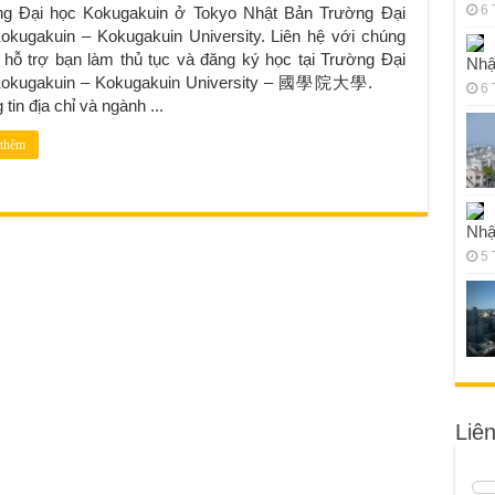
6 
g Đại học Kokugakuin ở Tokyo Nhật Bản Trường Đại
okugakuin – Kokugakuin University. Liên hệ với chúng
ể hỗ trợ bạn làm thủ tục và đăng ký học tại Trường Đại
Nhậ
Kokugakuin – Kokugakuin University – 國學院大學.
6 
tin địa chỉ và ngành ...
thêm
Nhậ
5 
Liê