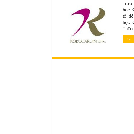
Trườn
học K
tôi đ
học 
Thông 
Xem 