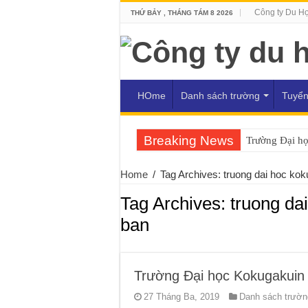
Công ty Du H
THỨ BẢY , THÁNG TÁM 8 2026
HOme
Danh sách trường
Tuyển
Breaking News
Trường Đại h
Home
/
Tag Archives: truong dai hoc kok
Tag Archives:
truong da
ban
Trường Đại học Kokugakuin
27 Tháng Ba, 2019
Danh sách trường