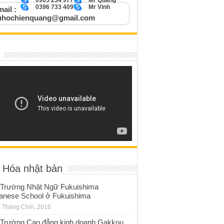
0905 234 977
Mr Quang
0396 733 409
Mr Vinh
ail :
uhochienquang@gmail.com
 Hóa nhật bản
Trường Nhật Ngữ Fukuishima
anese School ở Fukuishima
 Tháng Chín, 2016
Trường Cao đẳng kinh doanh Gakkou