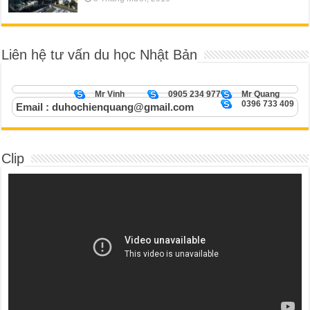
Liên hệ tư vấn du học Nhật Bản
Mr Vinh
0905 234 977
Mr Quang
0396 733 409
Email : duhochienquang@gmail.com
Clip