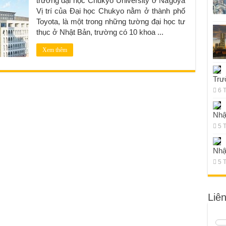
trường đại học Chukyo University ở Nagoya
Vị trí của Đại học Chukyo nằm ở thành phố
Toyota, là một trong những tường đại học tư
thục ở Nhật Bản, trường có 10 khoa ...
Xem thêm
Trư
6 
Nhậ
5 
Nhậ
5 
Liê