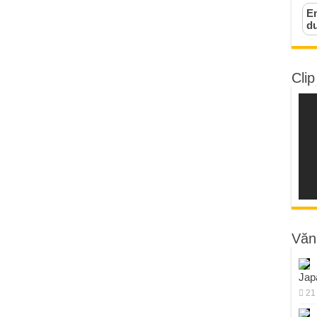
Em
d
Clip
Văn
Jap
21