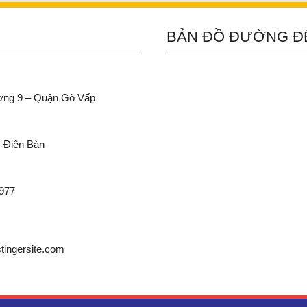
BẢN ĐỒ ĐƯỜNG Đ
ường 9 – Quận Gò Vấp
– Điện Bàn
 977
ingersite.com