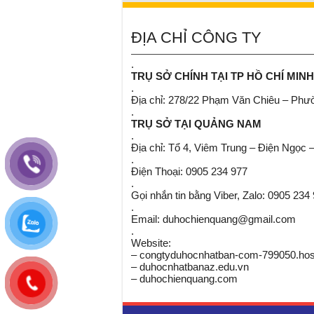
ĐỊA CHỈ CÔNG TY
.
TRỤ SỞ CHÍNH TẠI TP HỒ CHÍ MINH
.
Địa chỉ: 278/22 Phạm Văn Chiêu – Ph
.
TRỤ SỞ TẠI QUẢNG NAM
.
Địa chỉ: Tổ 4, Viêm Trung – Điện Ngọc 
.
Điện Thoại: 0905 234 977
.
Gọi nhắn tin bằng Viber, Zalo: 0905 234
.
Email: duhochienquang@gmail.com
.
Website:
– congtyduhocnhatban-com-799050.host
– duhocnhatbanaz.edu.vn
– duhochienquang.com