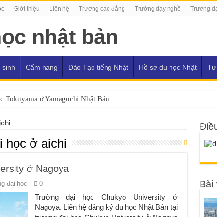
ọc
Giới thiệu
Liên hệ
Trường cao đẳng
Trường dạy nghề
Trường dạ
 sinh
Cẩm nang
Đào Tạo tiếng Nhật
Hồ sơ du học Nhật
Tư
ọc Tokuyama ở Yamaguchi Nhật Bản
ichi
Điề
i học ở aichi
ersity ở Nagoya
Bài 
g đại học
0
Trường đại học Chukyo University ở
Nagoya. Liên hệ đăng ký du học Nhật Bản tại