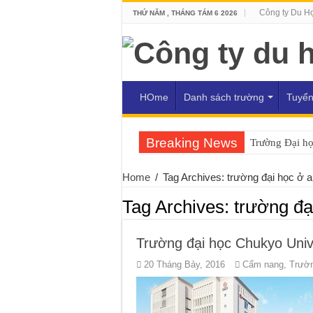
Công ty Du H
THỨ NĂM , THÁNG TÁM 6 2026
HOme
Danh sách trường
Tuyển
Breaking News
Trường Đại h
Home
/
Tag Archives: trường đại học ở a
Tag Archives:
trường đạ
Trường đại học Chukyo Univ
20 Tháng Bảy, 2016
Cẩm nang
,
Trườn