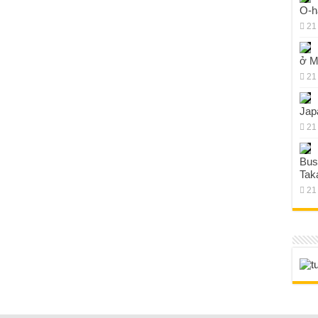
O-h
21
ở M
21
Jap
21
Bus
Tak
21