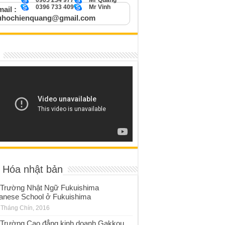
0905 234 977
Mr Quang
0396 733 409
Mr Vinh
ail :
uhochienquang@gmail.com
 Hóa nhật bản
Trường Nhật Ngữ Fukuishima
anese School ở Fukuishima
 Tháng Chín, 2016
Trường Cao đẳng kinh doanh Gakkou