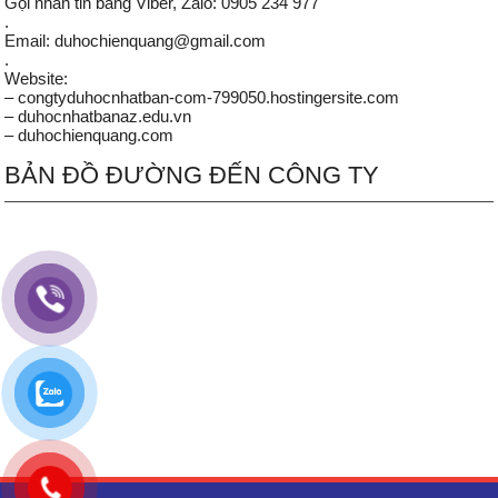
Gọi nhắn tin bằng Viber, Zalo: 0905 234 977
.
Email: duhochienquang@gmail.com
.
Website:
– congtyduhocnhatban-com-799050.hostingersite.com
– duhocnhatbanaz.edu.vn
– duhochienquang.com
BẢN ĐỒ ĐƯỜNG ĐẾN CÔNG TY