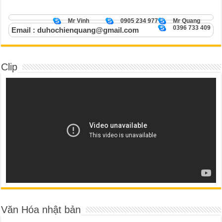
Mr Vinh
0905 234 977
Mr Quang
0396 733 409
Email : duhochienquang@gmail.com
Clip
Văn Hóa nhật bản