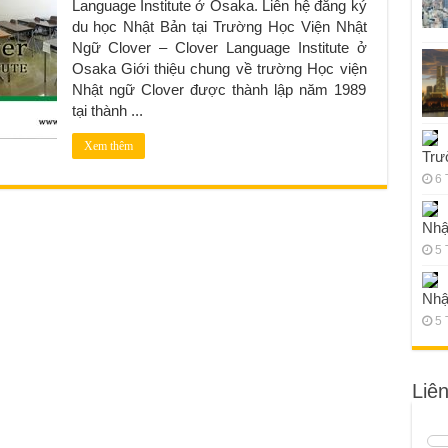
Language Institute ở Osaka. Liên hệ đăng ký
du học Nhật Bản tại Trường Học Viện Nhật
Ngữ Clover – Clover Language Institute ở
Osaka Giới thiệu chung về trường Học viện
Nhật ngữ Clover được thành lập năm 1989
tại thành ...
Xem thêm
Trư
6 
Nhậ
5 
Nhậ
5 
Liê