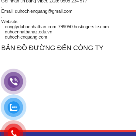
Gọi nhắn tin bằng Viber, Zalo: 0905 234 977
.
Email: duhochienquang@gmail.com
.
Website:
– congtyduhocnhatban-com-799050.hostingersite.com
– duhocnhatbanaz.edu.vn
– duhochienquang.com
BẢN ĐỒ ĐƯỜNG ĐẾN CÔNG TY