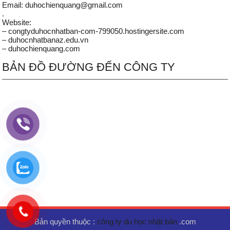
Email: duhochienquang@gmail.com
.
Website:
– congtyduhocnhatban-com-799050.hostingersite.com
– duhocnhatbanaz.edu.vn
– duhochienquang.com
BẢN ĐỒ ĐƯỜNG ĐẾN CÔNG TY
Bản quyền thuộc :
công ty du học nhật bản
.com