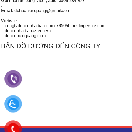
Gọi nhắn tin bằng Viber, Zalo: 0905 234 977
.
Email: duhochienquang@gmail.com
.
Website:
– congtyduhocnhatban-com-799050.hostingersite.com
– duhocnhatbanaz.edu.vn
– duhochienquang.com
BẢN ĐỒ ĐƯỜNG ĐẾN CÔNG TY