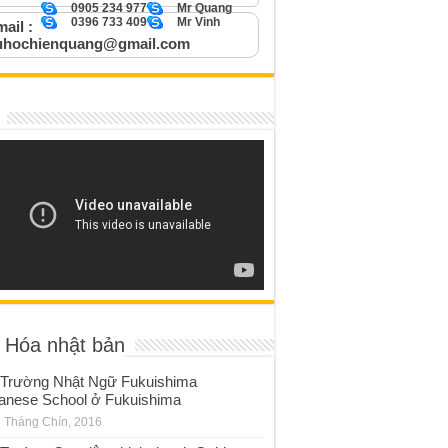
0905 234 977
Mr Quang
0396 733 409
Mr Vinh
ail :
uhochienquang@gmail.com
 Hóa nhật bản
Trường Nhật Ngữ Fukuishima
anese School ở Fukuishima
 Tháng Chín, 2016