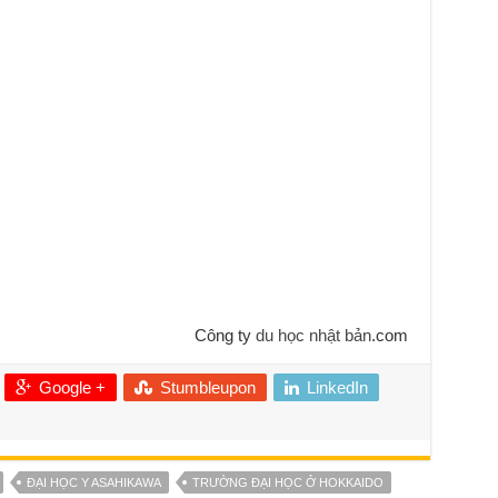
Công ty
du học nhật bản
.com
Google +
Stumbleupon
LinkedIn
ĐẠI HỌC Y ASAHIKAWA
TRƯỜNG ĐẠI HỌC Ở HOKKAIDO