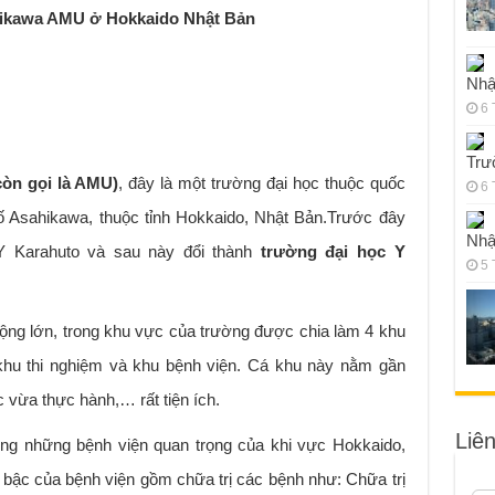
ahikawa AMU ở Hokkaido Nhật Bản
Nhậ
6 
Trư
òn gọi là AMU)
, đây là một trường đại học thuộc quốc
6 
ố Asahikawa, thuộc tỉnh Hokkaido, Nhật Bản.Trước đây
Nhậ
Y Karahuto và sau này đổi thành
trường đại học Y
5 
ộng lớn, trong khu vực của trường được chia làm 4 khu
khu thi nghiệm và khu bệnh viện. Cá khu này nằm gần
 vừa thực hành,… rất tiện ích.
Liê
ong những bệnh viện quan trọng của khi vực Hokkaido,
 bậc của bệnh viện gồm chữa trị các bệnh như: Chữa trị