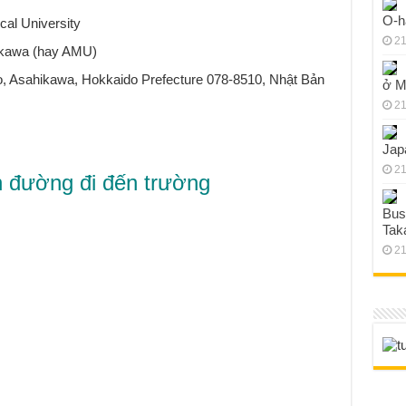
O-h
al University
21
hikawa (hay AMU)
Jo, Asahikawa, Hokkaido Prefecture 078-8510, Nhật Bản
ở M
21
Jap
21
 đường đi đến trường
Bus
Tak
21