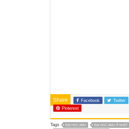
Share
Facebook
Twitter
Pinterest
Tags
ĐẠI HỌC AMU
ĐẠI HỌC AMU Ở NHẬT