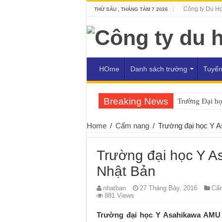
Công ty Du H
THỨ SÁU , THÁNG TÁM 7 2026
HOme
Danh sách trường
Tuyển
Breaking News
Trường Đại h
Home
/
Cẩm nang
/
Trường đại học Y 
Trường đại học Y 
Nhật Bản
nhatban
27 Tháng Bảy, 2016
Cẩ
881 Views
Trường đại học Y Asahikawa AMU 