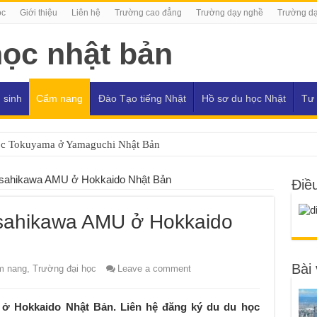
ọc
Giới thiệu
Liên hệ
Trường cao đẳng
Trường dạy nghề
Trường dạ
 sinh
Cẩm nang
Đào Tạo tiếng Nhật
Hồ sơ du học Nhật
Tư 
ọc Tokuyama ở Yamaguchi Nhật Bản
Asahikawa AMU ở Hokkaido Nhật Bản
Điề
Asahikawa AMU ở Hokkaido
Bài 
m nang
,
Trường đại học
Leave a comment
ở Hokkaido Nhật Bản. Liên hệ đăng ký du du học