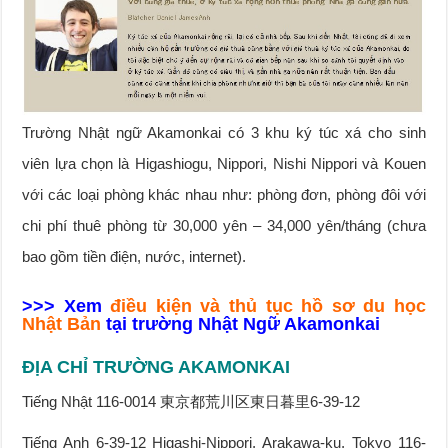
Trường Nhật ngữ Akamonkai có 3 khu ký túc xá cho sinh
viên lựa chọn là Higashiogu, Nippori, Nishi Nippori và Kouen
với các loại phòng khác nhau như: phòng đơn, phòng đôi với
chi phí thuê phòng từ 30,000 yên – 34,000 yên/tháng (chưa
bao gồm tiền điện, nước, internet).
>>> Xem
điều kiện và thủ tục hồ sơ du học
Nhật Bản
tại trường Nhật Ngữ Akamonkai
ĐỊA CHỈ TRƯỜNG AKAMONKAI
Tiếng Nhật 116-0014 東京都荒川区東日暮里6-39-12
Tiếng Anh 6-39-12 Higashi-Nippori, Arakawa-ku, Tokyo 116-