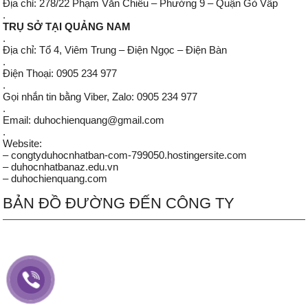
Địa chỉ: 278/22 Phạm Văn Chiêu – Phường 9 – Quận Gò Vấp
.
TRỤ SỞ TẠI QUẢNG NAM
.
Địa chỉ: Tổ 4, Viêm Trung – Điện Ngọc – Điện Bàn
.
Điện Thoại: 0905 234 977
.
Gọi nhắn tin bằng Viber, Zalo: 0905 234 977
.
Email: duhochienquang@gmail.com
.
Website:
– congtyduhocnhatban-com-799050.hostingersite.com
– duhocnhatbanaz.edu.vn
– duhochienquang.com
BẢN ĐỒ ĐƯỜNG ĐẾN CÔNG TY