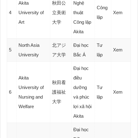
Akita
秋田公
Nghệ
Công
4
University of
立美術
thuật
Xem
lập
Art
大学
Công lập
Akita
North Asia
北アジ
Đại học
Tư
5
Xem
University
ア大学
Bắc Á
lập
Đại học
Akita
điều
秋田看
University of
dưỡng
Tư
6
護福祉
Xem
Nursing and
và phúc
lập
大学
Welfare
lợi xã hội
Akita
Đại học