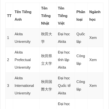
Tên
Tên
Tên Tiếng
Phân
Ngành
TT
Ti
ếng
Tiếng
Anh
loại
học
Nhật
Việt
Akita
秋田大
Đại học
Quốc
1
Xem
University
学
Akita
lập
Akita
Đại học
秋田県
Công
2
Prefectual
tỉnh lập
Xem
立大学
lập
University
Akita
Akita
Đại học
秋田国
Công
3
International
Quốc tế
Xem
際大学
lập
University
Akita
Đại học