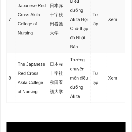
Điều
Japanese Red
日本赤
dưỡng
Cross Akita
十字秋
Tư
7
Akita Hội
Xem
College of
田看護
lập
Chữ thập
Nursing
大学
đỏ Nhật
Bản
Trường
The Japanese
日本赤
chuyên
Red Cross
十字社
Tư
8
môn điều
Xem
Akita College
秋田看
lập
dưỡng
of Nursing
護大学
Akita