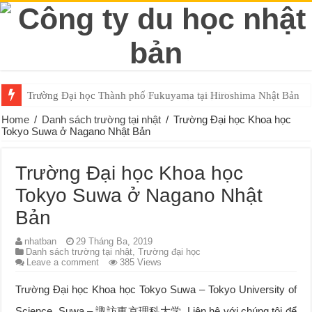
Trường Đại học Thành phố Fukuyama tại Hiroshima Nhật Bản
Trường Đại học Hiroshima Gakuen tại Nhật Bản
Home
/
Danh sách trường tại nhật
/
Trường Đại học Khoa học
Tokyo Suwa ở Nagano Nhật Bản
Trường Đại học Khoa học
Tokyo Suwa ở Nagano Nhật
Bản
nhatban
29 Tháng Ba, 2019
Danh sách trường tại nhật
,
Trường đại học
Leave a comment
385 Views
Trường Đại học Khoa học Tokyo Suwa – Tokyo University of
Science, Suwa – 諏訪東京理科大学. Liên hệ với chúng tôi để