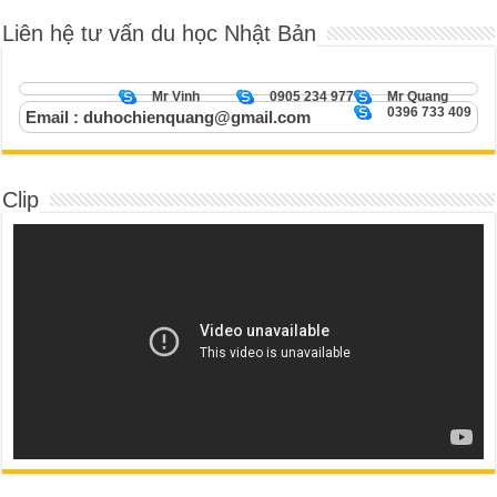
Liên hệ tư vấn du học Nhật Bản
Mr Vinh
0905 234 977
Mr Quang
0396 733 409
Email : duhochienquang@gmail.com
Clip